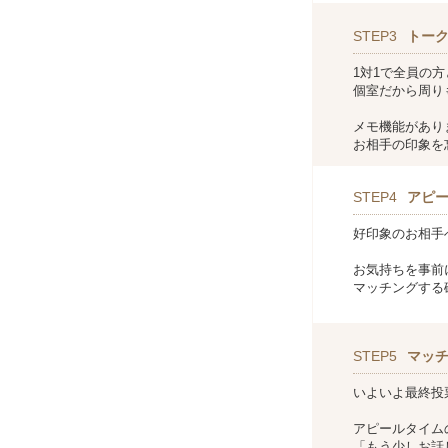
STEP3
トー
1対1で全員の
個室だから周り
メモ機能があり
お相手の印象を
STEP4
アピ
好印象のお相手
お気持ちを事前
マッチングする
STEP5
マッ
いよいよ最終投
アピールタイム
「もう少しお話