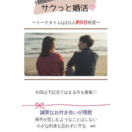
約5分
ートークタイムはお1人
程度ー
今回は下記当てはまる方を募集♡
誠実なお付き合いが理想
相手が悲しむようなことはしない
小さな約束も忘れずに守る etc