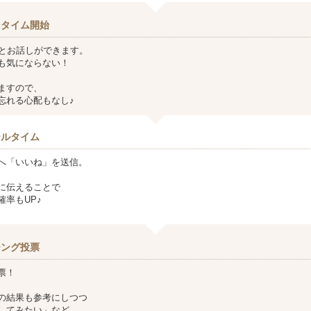
クタイム開始
方とお話しができます。
も気にならない！
ますので、
忘れる心配もなし♪
ールタイム
へ「いいね」を送信。
に伝えることで
確率もUP♪
チング投票
票！
の結果も参考にしつつ
してみたい」など、