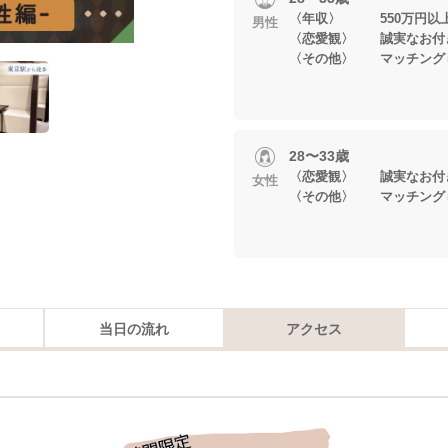
〈年収〉 550万円以
男性
〈恋愛観〉 誠実なお付
〈その他〉 マッチング
28〜33歳
〈恋愛観〉 誠実なお付
女性
〈その他〉 マッチング
当日の流れ
アクセス