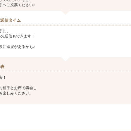
手へご投票ください♪
先送信タイム
手に、
ど連絡先送信もできます！
後に進展があるかも♪
発表
表！
お相手とお席で再会し
お楽しみください。