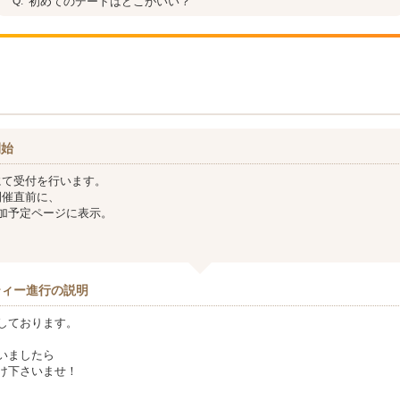
初めてのデートはどこがいい？
開始
にて受付を行います。
開催直前に、
加予定ページに表示。
ティー進行の説明
しております。
いましたら
け下さいませ！