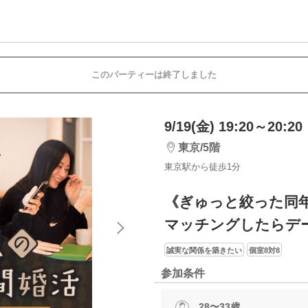
このパーティーは終了しました
9/19(金) 19:20～20:20
東京/5階
東京駅から徒歩1分
《ぎゅっと絞った同
マッチングしたらデ
誠実な関係を築きたい
個室8対8
参加条件
28〜33歳