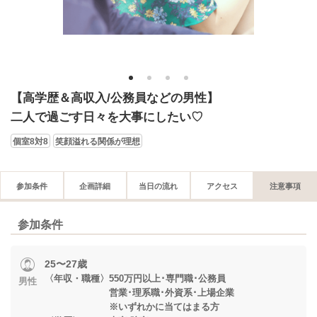
1
2
3
4
【高学歴＆高収入/公務員などの男性】
二人で過ごす日々を大事にしたい♡
個室8対8
笑顔溢れる関係が理想
参加条件
企画詳細
当日の流れ
アクセス
注意事項
参加条件
25〜27歳
〈年収・職種〉550万円以上･専門職･公務員
男性
営業･理系職･外資系･上場企業
※いずれかに当てはまる方