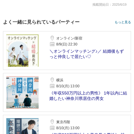
掲載開始日：2025/6/19
よく一緒に見られているパーティー
もっと見る
オンライン/新宿
8/9(日) 22:30
＼オンラインマッチング♪／ 結婚後もず
っと仲良しで居たい♡
横浜
8/10(月) 13:00
《年収550万円以上の男性》 1年以内に結
婚したい神奈川県居住の男女
東京/5階
8/10(月) 13:00