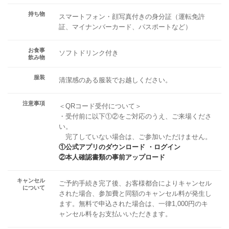
持ち物
スマートフォン・顔写真付きの身分証（運転免許
証、マイナンバーカード、パスポートなど）
お食事
ソフトドリンク付き
飲み物
服装
清潔感のある服装でお越しください。
注意事項
＜QRコード受付について＞
・受付前に以下①②をご対応のうえ、ご来場くださ
い。
完了していない場合は、ご参加いただけません。
①公式アプリのダウンロード ・ログイン
②本人確認書類の事前アップロード
キャンセル
ご予約手続き完了後、お客様都合によりキャンセル
について
された場合、参加費と同額のキャンセル料が発生し
ます。無料で申込された場合は、一律1,000円のキ
ャンセル料をお支払いいただきます。