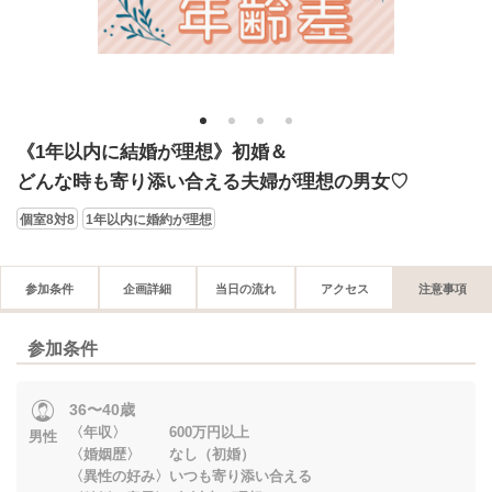
1
2
3
4
《1年以内に結婚が理想》初婚＆
どんな時も寄り添い合える夫婦が理想の男女♡
個室8対8
1年以内に婚約が理想
参加条件
企画詳細
当日の流れ
アクセス
注意事項
参加条件
36〜40歳
〈年収〉 600万円以上
男性
〈婚姻歴〉 なし（初婚）
〈異性の好み〉いつも寄り添い合える