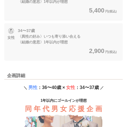
〈結婚の意思〉1年以内が理想
5,400
円(税込)
34〜37歳
〈異性の好み〉いつも寄り添い合える
女性
〈結婚の意思〉1年以内が理想
2,900
円(税込)
企画詳細
男性
：36〜40歳 ×
女性
：34〜37歳
＼
／
1年以内にゴールインが理想
同 年 代 男 女 応 援 企 画