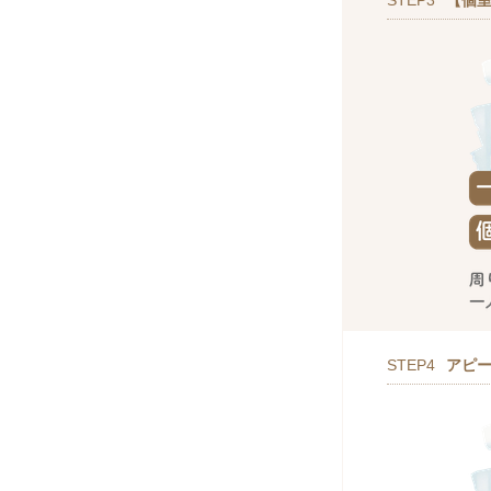
STEP3
【個室
STEP4
アピ