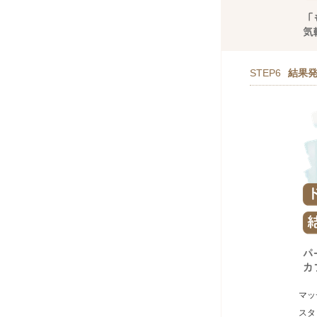
STEP6
結果
マッ
スタ