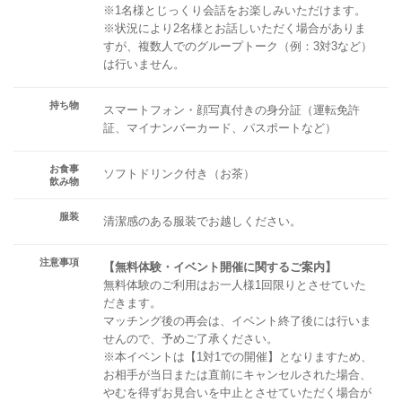
※1名様とじっくり会話をお楽しみいただけます。
※状況により2名様とお話しいただく場合がありま
すが、複数人でのグループトーク（例：3対3など）
は行いません。
持ち物
スマートフォン・顔写真付きの身分証（運転免許
証、マイナンバーカード、パスポートなど）
お食事
ソフトドリンク付き（お茶）
飲み物
服装
清潔感のある服装でお越しください。
注意事項
【無料体験・イベント開催に関するご案内】
無料体験のご利用はお一人様1回限りとさせていた
だきます。
マッチング後の再会は、イベント終了後には行いま
せんので、予めご了承ください。
※本イベントは【1対1での開催】となりますため、
お相手が当日または直前にキャンセルされた場合、
やむを得ずお見合いを中止とさせていただく場合が