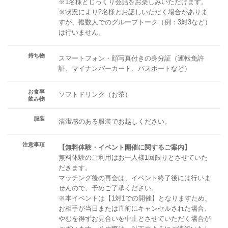
※1名様とじっくり会話をお楽しみいただけます。
※状況により2名様とお話しいただく場合がありま
すが、複数人でのグループトーク（例：3対3など）
は行いません。
持ち物
スマートフォン・顔写真付きの身分証（運転免許
証、マイナンバーカード、パスポートなど）
お食事
ソフトドリンク（お茶）
飲み物
服装
清潔感のある服装でお越しください。
注意事項
【無料体験・イベント開催に関するご案内】
無料体験のご利用はお一人様1回限りとさせていた
だきます。
マッチング後の再会は、イベント終了後には行いま
せんので、予めご了承ください。
※本イベントは【1対1での開催】となりますため、
お相手が当日または直前にキャンセルされた場合、
やむを得ずお見合いを中止とさせていただく場合が