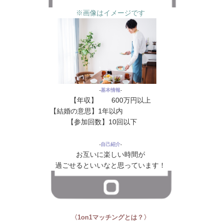
※画像はイメージです
‐
基本情報
‐
【年収】 600万円以上
【結婚の意思】1年以内
花
花花花花
花
【参加回数】10回以下
花 花花
‐
自己紹介
‐
お互いに楽しい時間が
過ごせるといいなと思っています！
〈1on1マッチングとは？〉