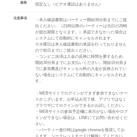
服装
指定なし（ビデオ通話はありません）
注意事項
・本人確認書類はパーティー開始30分前までにご提
出ください。（21時以降のパーティーは当日の20時
が提出期限となります。）承認できなかった場合は
システムにて自動的にキャンセルされます。
※火曜日は本人確認書類の承認を行っておりません
ので前日までにご提出ください。
・コンビニ決済は入金の反映に時間を要するため、
開始30分前までにお支払いください。開始15分前ま
でに参加費及びキャンセル料の入金が反映されてい
ない場合はシステムにて自動的にキャンセルされま
す。
・WEBサイトでログインができず参加できないケー
スがございます。お申込み完了後、アプリではなく
ブラウザにてログインができるかお試しください。
・WEBサイトの参加予定欄に表示がない場合やログ
インができない場合は、LINEにてお問い合わせくだ
さい。
・パーティー進行時はgoogle chromeを推奨してお
ります。シークレットモードは解除してください。