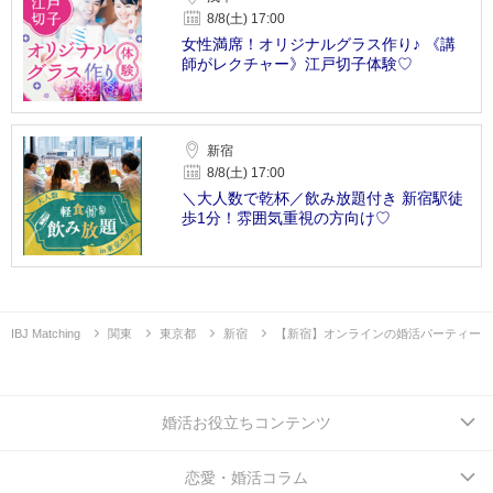
8/8(土) 17:00
女性満席！オリジナルグラス作り♪ 《講
師がレクチャー》江戸切子体験♡
新宿
8/8(土) 17:00
＼大人数で乾杯／飲み放題付き 新宿駅徒
歩1分！雰囲気重視の方向け♡
IBJ Matching
関東
東京都
新宿
【新宿】オンラインの婚活パーティー
婚活お役立ちコンテンツ
恋愛・婚活コラム