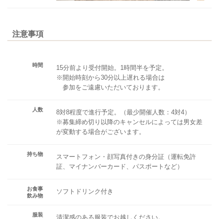
注意事項
時間
15分前より受付開始。1時間半を予定。
※開始時刻から30分以上遅れる場合は
参加をご遠慮いただいております。
人数
8対8程度で進行予定。（最少開催人数：4対4）
※募集締め切り以降のキャンセルによっては男女差
が変動する場合がございます。
持ち物
スマートフォン・顔写真付きの身分証（運転免許
証、マイナンバーカード、パスポートなど）
お食事
ソフトドリンク付き
飲み物
服装
清潔感のある服装でお越しください。