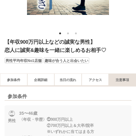
1
2
3
【年収900万円以上などの誠実な男性】
恋人に誠実&趣味を一緒に楽しめるお相手♡
男性平均年収No1店舗
趣味が合う人と出会いたい
参加条件
企画詳細
当日の流れ
アクセス
注意事項
参加条件
35〜46歳
〈年収・学歴〉⓵900万円以上
男性
②700万円以上＆大卒/院卒
※いずれかに当てはまる方