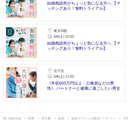
結婚相談所がちょっと気になる方へ 【マ
ッチングあり！無料トライアル】
東京/5階
8/8(土) 10:00
結婚相談所がちょっと気になる方へ 【マ
ッチングあり！無料トライアル】
北千住
8/8(土) 11:00
《年収600万円以上・公務員などの男
性》 パートナーと健康に過ごしたい男女
IBJ Matching
関東
東京都
銀座
銀座ラウンジの婚活パーティー
【