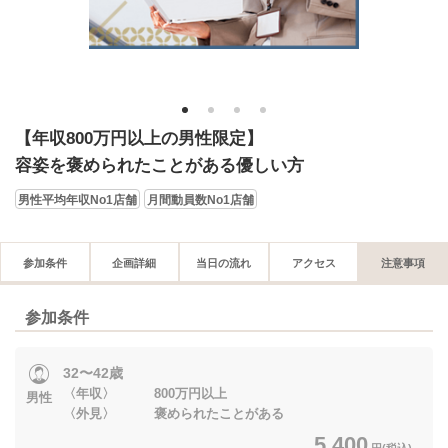
1
2
3
4
【年収800万円以上の男性限定】
容姿を褒められたことがある優しい方
男性平均年収No1店舗
月間動員数No1店舗
参加条件
企画詳細
当日の流れ
アクセス
注意事項
参加条件
32〜42歳
〈年収〉 800万円以上
男性
〈外見〉 褒められたことがある
5,400
円(税込)