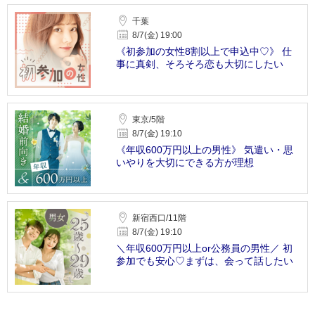
千葉
8/7(金) 19:00
《初参加の女性8割以上で申込中♡》 仕
事に真剣、そろそろ恋も大切にしたい
東京/5階
8/7(金) 19:10
《年収600万円以上の男性》 気遣い・思
いやりを大切にできる方が理想
新宿西口/11階
8/7(金) 19:10
＼年収600万円以上or公務員の男性／ 初
参加でも安心♡まずは、会って話したい