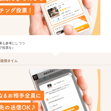
果も参考にしつつ
グ投票を♪
先送信タイム