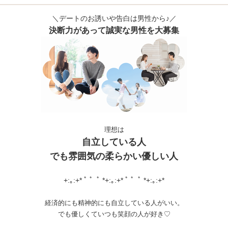
＼デートのお誘いや告白は男性から♪／
決断力があって誠実な男性を大募集
理想は
自立している人
でも雰囲気の柔らかい優しい人
+:｡:+* ﾟ ゜ﾟ *+:｡:+* ﾟ ゜ﾟ *+:｡:+*
経済的にも精神的にも自立している人がいい。
でも優しくていつも笑顔の人が好き♡