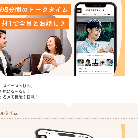
つスペースへ移動。
も気にならない！
するメモ機能も搭載！
ールタイム