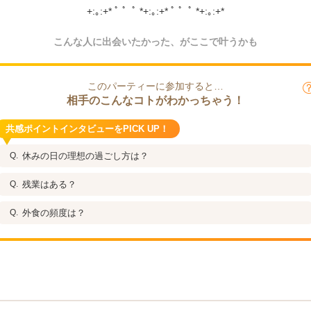
+:｡:+* ﾟ ゜ﾟ *+:｡:+* ﾟ ゜ﾟ *+:｡:+*
こんな人に出会いたかった、がここで叶うかも
このパーティーに参加すると…
相手のこんなコトがわかっちゃう！
共感ポイントインタビューをPICK UP！
休みの日の理想の過ごし方は？
残業はある？
外食の頻度は？