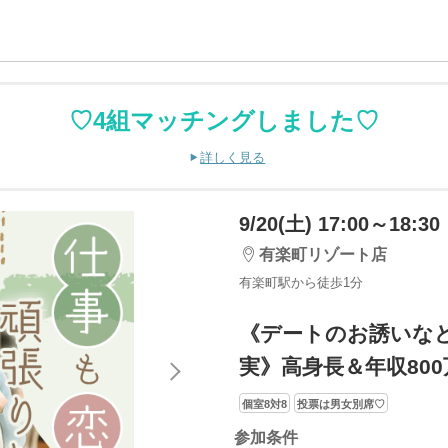
♡4組マッチングしました♡
詳しく見る
9/20(土) 17:00～18:30
有楽町リゾート店
有楽町駅から徒歩1分
《デートのお誘いな
実》高身長＆年収80
個室8対8
投票は男女別席♡
参加条件