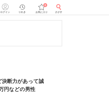
0
ログイン
りれき
お気に入り
さがす
ど決断力があって誠
0万円などの男性