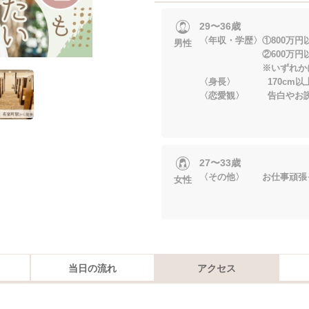
29〜36歳
〈年収・学歴〉①800万円
男性
②600万円以上＆
※いずれかに当
〈身長〉 170cm以
〈恋愛観〉 告白やお誘
27〜33歳
〈その他〉 お仕事頑張
女性
当日の流れ
アクセス