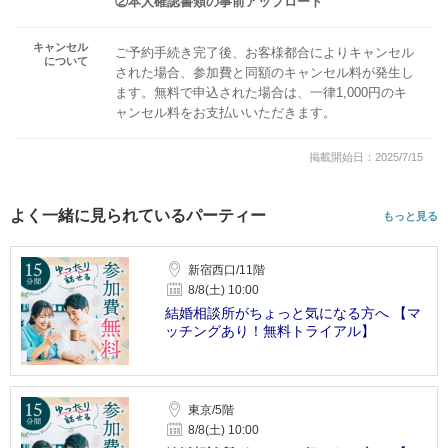
②本人確認書類の事前アップロード
キャンセル
ご予約手続き完了後、お客様都合によりキャンセル
について
された場合、参加費と同額のキャンセル料が発生し
ます。無料で申込された場合は、一律1,000円のキ
ャンセル料をお支払いいただきます。
掲載開始日：2025/7/15
よく一緒に見られているパーティー
もっと見る
新宿西口/11階
8/8(土) 10:00
結婚相談所がちょっと気になる方へ 【マ
ッチングあり！無料トライアル】
東京/5階
8/8(土) 10:00