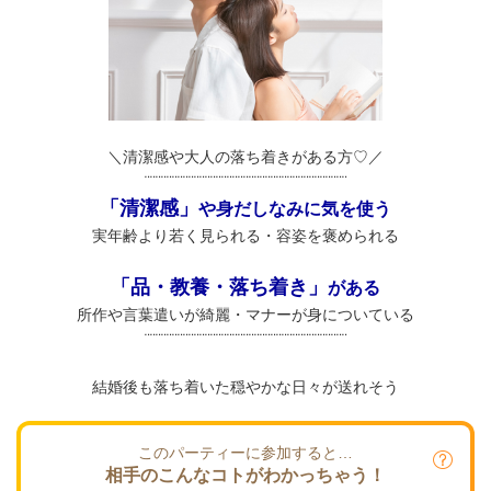
＼清潔感や大人の落ち着きがある方♡／
¨¨¨¨¨¨¨¨¨¨¨¨¨¨¨¨¨¨¨¨¨¨¨¨¨¨¨¨¨¨¨¨¨¨¨¨¨
「清潔感」
や身だしなみに気を使う
実年齢より若く見られる・容姿を褒められる
「品・教養・落ち着き」
がある
所作や言葉遣いが綺麗・マナーが身についている
¨¨¨¨¨¨¨¨¨¨¨¨¨¨¨¨¨¨¨¨¨¨¨¨¨¨¨¨¨¨¨¨¨¨¨¨¨
結婚後も落ち着いた穏やかな日々が送れそう
このパーティーに参加すると…
相手のこんなコトがわかっちゃう！