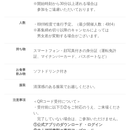
※開始時刻から30分以上遅れる場合は
参加をご遠慮いただいております。
人数
・8対8程度で進行予定。（最少開催人数：4対4）
※募集締め切り以降のキャンセルによっては
男女差が変動する場合がございます。
持ち物
スマートフォン・顔写真付きの身分証（運転免許
証、マイナンバーカード、パスポートなど）
お食事
ソフトドリンク付き
飲み物
服装
清潔感のある服装でお越しください。
注意事項
＜QRコード受付について＞
・受付前に以下①②をご対応のうえ、ご来場くださ
い。
完了していない場合は、ご参加いただけません。
①公式アプリのダウンロード ・ログイン