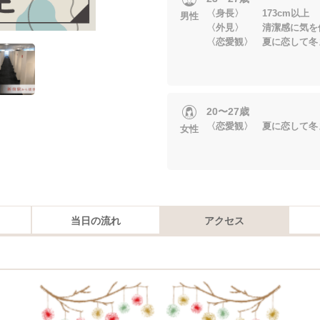
〈身長〉 173cm以上
男性
〈外見〉 清潔感に気を
〈恋愛観〉 夏に恋して冬
20〜27歳
〈恋愛観〉 夏に恋して冬
女性
当日の流れ
アクセス