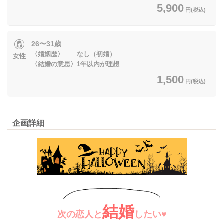
5,900
円(税込)
26〜31歳
〈婚姻歴〉 なし（初婚）
女性
〈結婚の意思〉1年以内が理想
1,500
円(税込)
企画詳細
結婚
次の恋人と
したい♥