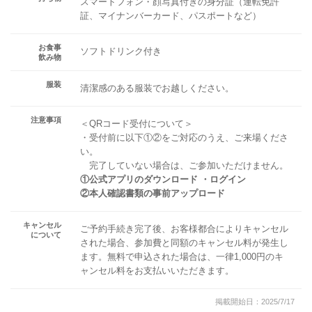
スマートフォン・顔写真付きの身分証（運転免許
証、マイナンバーカード、パスポートなど）
お食事
ソフトドリンク付き
飲み物
服装
清潔感のある服装でお越しください。
注意事項
＜QRコード受付について＞
・受付前に以下①②をご対応のうえ、ご来場くださ
い。
完了していない場合は、ご参加いただけません。
①公式アプリのダウンロード ・ログイン
②本人確認書類の事前アップロード
キャンセル
ご予約手続き完了後、お客様都合によりキャンセル
について
された場合、参加費と同額のキャンセル料が発生し
ます。無料で申込された場合は、一律1,000円のキ
ャンセル料をお支払いいただきます。
掲載開始日：2025/7/17