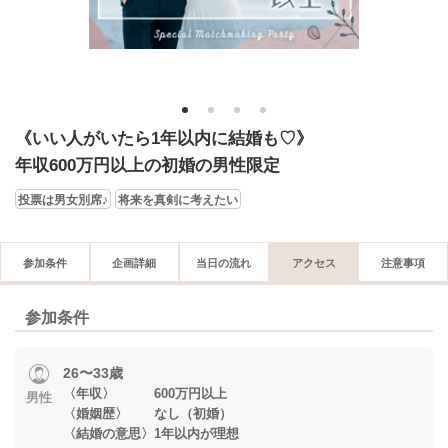
1
2
3
4
《いい人がいたら1年以内に結婚も♡》
年収600万円以上の初婚の男性限定
投票は男女別席♪
将来を真剣に考えたい
参加条件
企画詳細
当日の流れ
アクセス
注意事項
参加条件
26〜33歳
〈年収〉 600万円以上
男性
〈婚姻歴〉 なし（初婚）
〈結婚の意思〉1年以内が理想