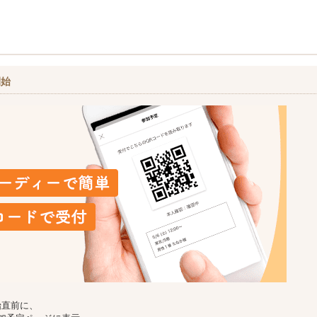
開始
始直前に、