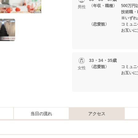
〈年収・職種〉 500万
男性
技術職・IT関連
※いずれかに当
〈恋愛観〉 コミュニケ
お互いに支え
33・34・35歳
〈恋愛観〉 コミュニケ
女性
お互いに支え
当日の流れ
アクセス