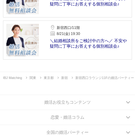
疑問に丁寧にお答えする個別相談会♪
新宿西口/11階
8/21(金) 19:30
＼結婚相談所をご検討中の方へ／ 不安や
疑問に丁寧にお答えする個別相談会♪
IBJ Matching
関東
東京都
新宿
新宿西口ラウンジ11Fの婚活パーティー
婚活お役立ちコンテンツ
恋愛・婚活コラム
全国の婚活パーティー