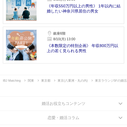
《年収550万円以上の男性》 1年以内に結
婚したい神奈川県居住の男女
銀座6階
8/10(月) 13:00
《本数限定の特別企画》 年収800万円以
上の若く見られる男性
IBJ Matching
関東
東京都
東京(八重洲・丸の内)
東京ラウンジ5Fの婚
婚活お役立ちコンテンツ
恋愛・婚活コラム