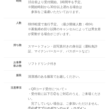
時間
15分前より受付開始。1時間半を予定。
※開始時刻から30分以上遅れる場合は
参加をご遠慮いただいております。
人数
8対8程度で進行予定。（最少開催人数：4対4）
※募集締め切り以降のキャンセルによっては男女差
が変動する場合がございます。
持ち物
スマートフォン・顔写真付きの身分証（運転免許
証、マイナンバーカード、パスポートなど）
お食事
ソフトドリンク付き
飲み物
服装
清潔感のある服装でお越しください。
注意事項
＜QRコード受付について＞
・受付前に以下①②をご対応のうえ、ご来場くださ
い。
完了していない場合は、ご参加いただけません。
①公式アプリのダウンロード ・ログイン