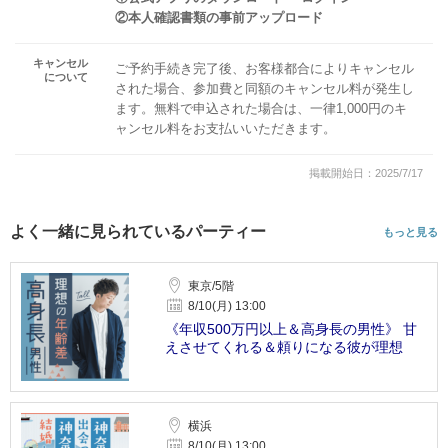
②本人確認書類の事前アップロード
キャンセル
ご予約手続き完了後、お客様都合によりキャンセル
について
された場合、参加費と同額のキャンセル料が発生し
ます。無料で申込された場合は、一律1,000円のキ
ャンセル料をお支払いいただきます。
掲載開始日：2025/7/17
よく一緒に見られているパーティー
もっと見る
東京/5階
8/10(月) 13:00
《年収500万円以上＆高身長の男性》 甘
えさせてくれる＆頼りになる彼が理想
横浜
8/10(月) 13:00