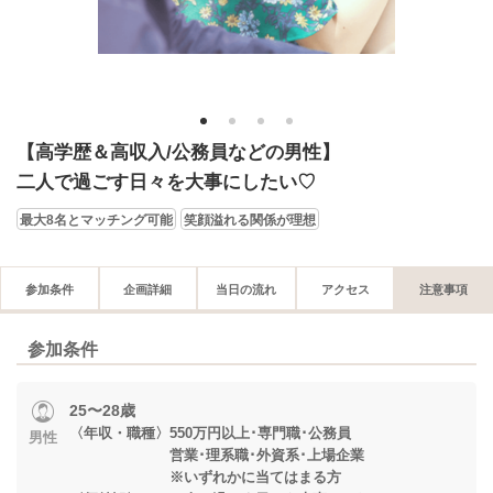
1
2
3
4
【高学歴＆高収入/公務員などの男性】
二人で過ごす日々を大事にしたい♡
最大8名とマッチング可能
笑顔溢れる関係が理想
参加条件
企画詳細
当日の流れ
アクセス
注意事項
参加条件
25〜28歳
〈年収・職種〉550万円以上･専門職･公務員
男性
営業･理系職･外資系･上場企業
※いずれかに当てはまる方