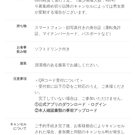
8対8程度で進行予定。（最少開催人数：4対4）
※募集締め切り以降のキャンセルによっては男女差
が変動する場合がございます。
持ち物
スマートフォン・顔写真付きの身分証（運転免許
証、マイナンバーカード、パスポートなど）
お食事
ソフトドリンク付き
飲み物
服装
清潔感のある服装でお越しください。
注意事項
＜QRコード受付について＞
・受付前に以下①②をご対応のうえ、ご来場くださ
い。
完了していない場合は、ご参加いただけません。
①公式アプリのダウンロード ・ログイン
②本人確認書類の事前アップロード
キャンセル
ご予約手続き完了後、お客様都合によりキャンセル
について
された場合、参加費と同額のキャンセル料が発生し