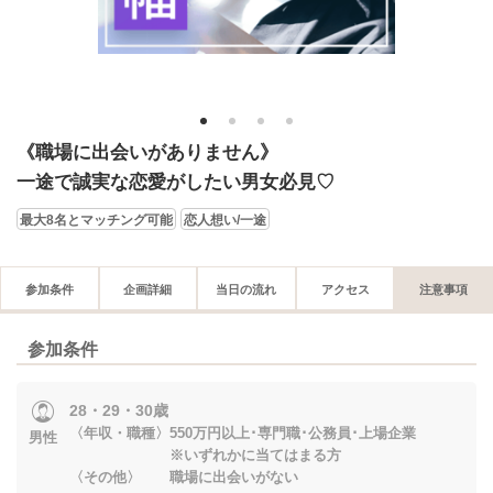
1
2
3
4
《職場に出会いがありません》
一途で誠実な恋愛がしたい男女必見♡
最大8名とマッチング可能
恋人想い/一途
参加条件
企画詳細
当日の流れ
アクセス
注意事項
参加条件
28・29・30歳
〈年収・職種〉550万円以上･専門職･公務員･上場企業
男性
※いずれかに当てはまる方
〈その他〉 職場に出会いがない