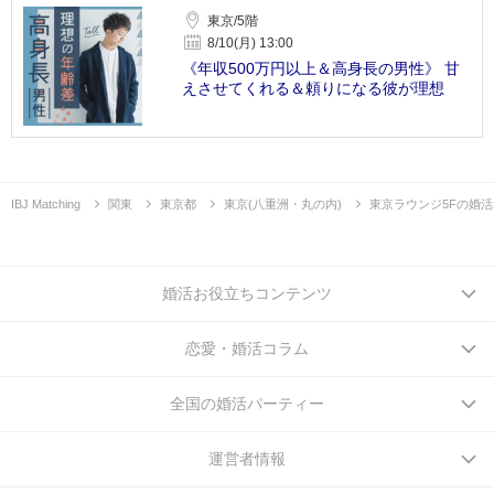
東京/5階
8/10(月) 13:00
《年収500万円以上＆高身長の男性》 甘
えさせてくれる＆頼りになる彼が理想
IBJ Matching
関東
東京都
東京(八重洲・丸の内)
東京ラウンジ5Fの婚
婚活お役立ちコンテンツ
恋愛・婚活コラム
全国の婚活パーティー
運営者情報