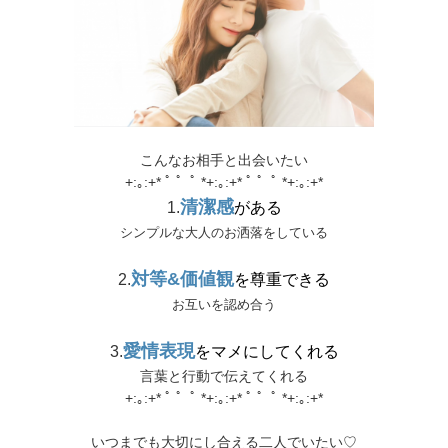
こんなお相手と出会いたい
+:｡:+* ﾟ ゜ﾟ *+:｡:+* ﾟ ゜ﾟ *+:｡:+*
清潔感
1.
がある
シンプルな大人のお洒落をしている
対等&価値観
2.
を尊重できる
お互いを認め合う
愛情表現
3.
をマメにしてくれる
言葉と行動で伝えてくれる
+:｡:+* ﾟ ゜ﾟ *+:｡:+* ﾟ ゜ﾟ *+:｡:+*
いつまでも大切にし合える二人でいたい♡