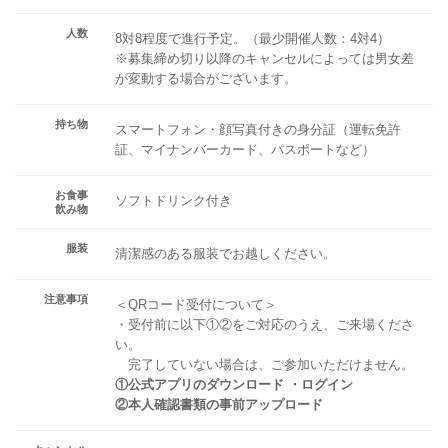
人数
8対8程度で進行予定。（最少開催人数：4対4）
※募集締め切り以降のキャンセルによっては男女差
が変動する場合がございます。
持ち物
スマートフォン・顔写真付きの身分証（運転免許
証、マイナンバーカード、パスポートなど）
お食事
ソフトドリンク付き
飲み物
服装
清潔感のある服装でお越しください。
注意事項
＜QRコード受付について＞
・受付前に以下①②をご対応のうえ、ご来場くださ
い。
完了していない場合は、ご参加いただけません。
①公式アプリのダウンロード ・ログイン
②本人確認書類の事前アップロード