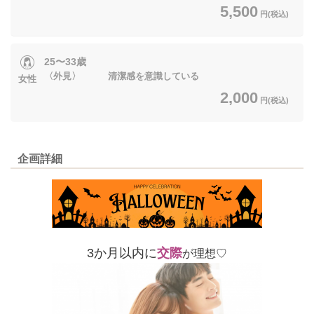
5,500
円(税込)
25〜33歳
〈外見〉 清潔感を意識している
女性
2,000
円(税込)
企画詳細
3か月以内に
交際
が理想♡