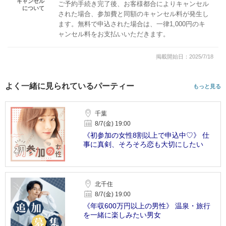
キャンセル
ご予約手続き完了後、お客様都合によりキャンセル
について
された場合、参加費と同額のキャンセル料が発生し
ます。無料で申込された場合は、一律1,000円のキ
ャンセル料をお支払いいただきます。
掲載開始日：2025/7/18
よく一緒に見られているパーティー
もっと見る
千葉
8/7(金) 19:00
《初参加の女性8割以上で申込中♡》 仕
事に真剣、そろそろ恋も大切にしたい
北千住
8/7(金) 19:00
《年収600万円以上の男性》 温泉・旅行
を一緒に楽しみたい男女