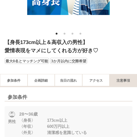
1
2
3
4
【身長173cm以上＆高収入の男性】
愛情表現をマメにしてくれる方が好き♡
最大8名とマッチング可能
3か月以内に交際希望
参加条件
企画詳細
当日の流れ
アクセス
注意事項
参加条件
28〜36歳
〈身長〉 173cm以上
男性
〈年収〉 600万円以上
〈外見〉 清潔感を意識している