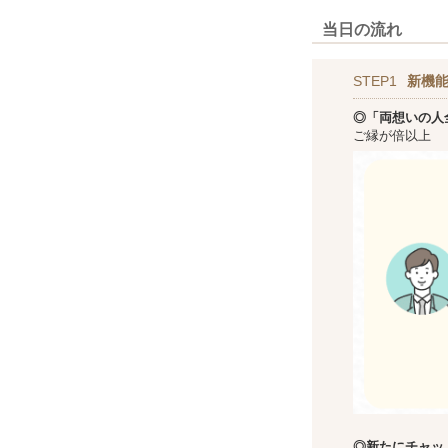
当日の流れ
STEP1
新機
◎「両想いの人
ご縁が倍以上
◎新た
にチャッ