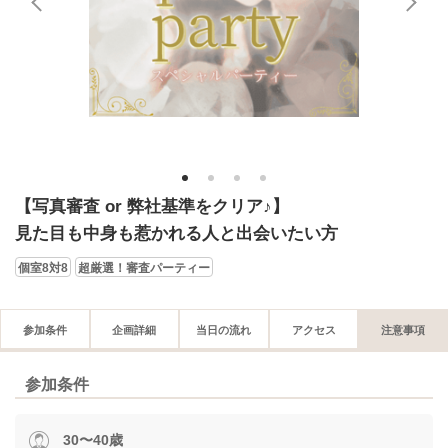
1
2
3
4
【写真審査 or 弊社基準をクリア♪】
見た目も中身も惹かれる人と出会いたい方
個室8対8
超厳選！審査パーティー
参加条件
企画詳細
当日の流れ
アクセス
注意事項
参加条件
30〜40歳