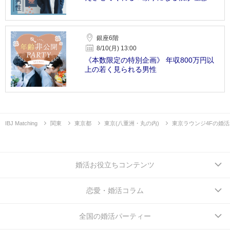
銀座6階
8/10(月) 13:00
《本数限定の特別企画》 年収800万円以
上の若く見られる男性
IBJ Matching
関東
東京都
東京(八重洲・丸の内)
東京ラウンジ4Fの婚
婚活お役立ちコンテンツ
恋愛・婚活コラム
全国の婚活パーティー