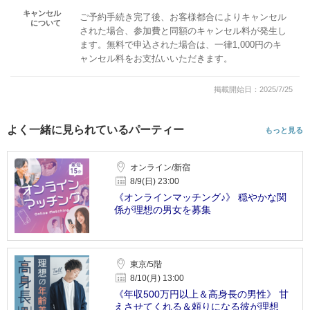
キャンセル
ご予約手続き完了後、お客様都合によりキャンセル
について
された場合、参加費と同額のキャンセル料が発生し
ます。無料で申込された場合は、一律1,000円のキ
ャンセル料をお支払いいただきます。
掲載開始日：2025/7/25
よく一緒に見られているパーティー
もっと見る
オンライン/新宿
8/9(日) 23:00
《オンラインマッチング♪》 穏やかな関
係が理想の男女を募集
東京/5階
8/10(月) 13:00
《年収500万円以上＆高身長の男性》 甘
えさせてくれる＆頼りになる彼が理想