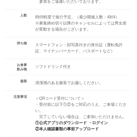
参加をご遠慮いただいております。
人数
8対8程度で進行予定。（最少開催人数：4対4）
※募集締め切り以降のキャンセルによっては男女差
が変動する場合がございます。
持ち物
スマートフォン・顔写真付きの身分証（運転免許
証、マイナンバーカード、パスポートなど）
お食事
ソフトドリンク付き
飲み物
服装
清潔感のある服装でお越しください。
注意事項
＜QRコード受付について＞
・受付前に以下①②をご対応のうえ、ご来場くださ
い。
完了していない場合は、ご参加いただけません。
①公式アプリのダウンロード ・ログイン
②本人確認書類の事前アップロード