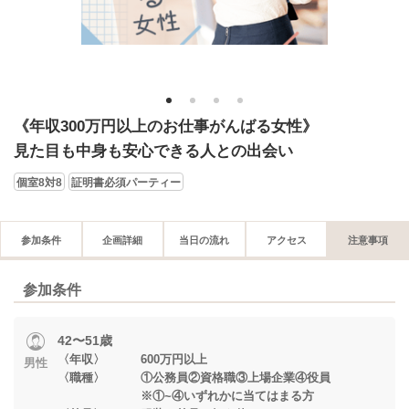
1
2
3
4
《年収300万円以上のお仕事がんばる女性》
見た目も中身も安心できる人との出会い
個室8対8
証明書必須パーティー
参加条件
企画詳細
当日の流れ
アクセス
注意事項
参加条件
42〜51歳
〈年収〉 600万円以上
男性
〈職種〉 ①公務員②資格職③上場企業④役員
※①~④いずれかに当てはまる方