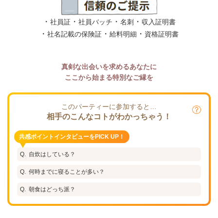
・
・
・
・
社員証
社員バッチ
名刺
収入証明書
・
・
・
社名記載の保険証
給料明細
資格証明書
真剣な出会いを求めるあなたに
ここから始まる特別なご縁を
このパーティーに参加すると…
相手のこんなコトがわかっちゃう！
共感ポイントインタビューをPICK UP！
自炊はしている？
何時までに寝ることが多い？
朝食はどっち派？