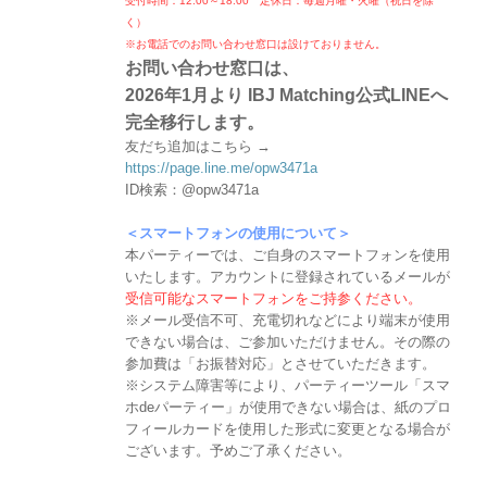
受付時間：12:00～18:00 定休日：毎週月曜・火曜（祝日を除
く）
※お電話でのお問い合わせ窓口は設けておりません。
お問い合わせ窓口は、
2026年1月より IBJ Matching公式LINEへ
完全移行します。
友だち追加はこちら →
https://page.line.me/opw3471a
ID検索：@opw3471a
＜スマートフォンの使用について＞
本パーティーでは、ご自身のスマートフォンを使用
いたします。アカウントに登録されているメールが
受信可能なスマートフォンをご持参ください。
※メール受信不可、充電切れなどにより端末が使用
できない場合は、ご参加いただけません。その際の
参加費は「お振替対応」とさせていただきます。
※システム障害等により、パーティーツール「スマ
ホdeパーティー」が使用できない場合は、紙のプロ
フィールカードを使用した形式に変更となる場合が
ございます。予めご了承ください。