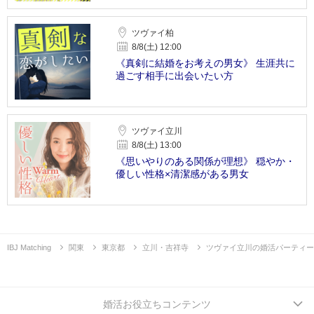
ツヴァイ柏
8/8(土) 12:00
《真剣に結婚をお考えの男女》 生涯共に
過ごす相手に出会いたい方
ツヴァイ立川
8/8(土) 13:00
《思いやりのある関係が理想》 穏やか・
優しい性格×清潔感がある男女
IBJ Matching
関東
東京都
立川・吉祥寺
ツヴァイ立川の婚活パーティー
婚活お役立ちコンテンツ