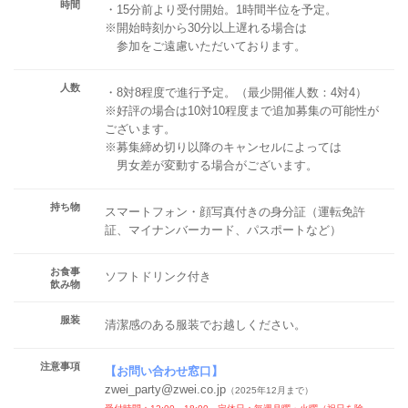
時間
・15分前より受付開始。1時間半位を予定。
※開始時刻から30分以上遅れる場合は
参加をご遠慮いただいております。
人数
・8対8程度で進行予定。（最少開催人数：4対4）
※好評の場合は10対10程度まで追加募集の可能性が
ございます。
※募集締め切り以降のキャンセルによっては
男女差が変動する場合がございます。
持ち物
スマートフォン・顔写真付きの身分証（運転免許
証、マイナンバーカード、パスポートなど）
お食事
ソフトドリンク付き
飲み物
服装
清潔感のある服装でお越しください。
注意事項
【
お問い合わせ窓口
】
zwei_party@zwei.co.jp
（2025年12月まで）