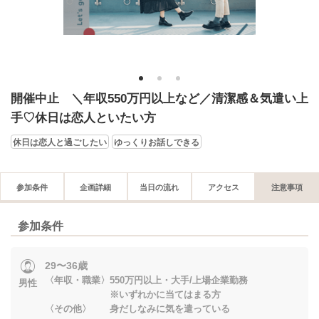
1
2
3
開催中止 ＼年収550万円以上など／清潔感＆気遣い上
手♡休日は恋人といたい方
休日は恋人と過ごしたい
ゆっくりお話しできる
参加条件
企画詳細
当日の流れ
アクセス
注意事項
参加条件
29〜36歳
〈年収・職業〉550万円以上・大手/上場企業勤務
男性
※いずれかに当てはまる方
〈その他〉 身だしなみに気を遣っている