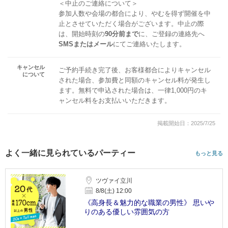
＜中止のご連絡について＞
参加人数や会場の都合により、やむを得ず開催を中
止とさせていただく場合がございます。中止の際
は、開始時刻の
90分前まで
に、ご登録の連絡先へ
SMSまたはメール
にてご連絡いたします。
キャンセル
ご予約手続き完了後、お客様都合によりキャンセル
について
された場合、参加費と同額のキャンセル料が発生し
ます。無料で申込された場合は、一律1,000円のキ
ャンセル料をお支払いいただきます。
掲載開始日：2025/7/25
よく一緒に見られているパーティー
もっと見る
ツヴァイ立川
8/8(土) 12:00
《高身長＆魅力的な職業の男性》 思いや
りのある優しい雰囲気の方