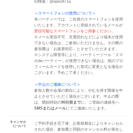
ID検索：@opw3471a
＜スマートフォンの使用について＞
本パーティーでは、ご自身のスマートフォンを使用
いたします。アカウントに登録されているメールが
受信可能なスマートフォンをご持参ください。
※メール受信不可、充電切れなどにより端末が使用
できない場合は、ご参加いただけません。その際の
参加費は「お振替対応」とさせていただきます。
※システム障害等により、パーティーツール「スマ
ホdeパーティー」が使用できない場合は、紙のプロ
フィールカードを使用した形式に変更となる場合が
ございます。予めご了承ください。
＜中止のご連絡について＞
参加人数や会場の都合により、やむを得ず開催を中
止とさせていただく場合がございます。中止の際
は、開始時刻の
90分前まで
に、ご登録の連絡先へ
SMSまたはメール
にてご連絡いたします。
キャンセル
ご予約手続き完了後、お客様都合によりキャンセル
について
された場合、参加費と同額のキャンセル料が発生し