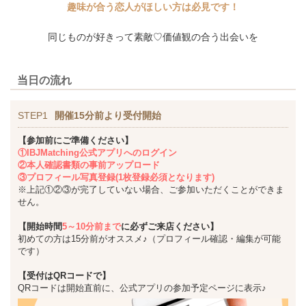
趣味が合う恋人がほしい方は必見です！
同じものが好きって素敵♡価値観の合う出会いを
当日の流れ
STEP1
開催15分前より受付開始
【参加前にご準備ください】
①IBJMatching公式アプリへのログイン
②本人確認書類の事前アップロード
③プロフィール写真登録(1枚登録必須となります)
※上記①②③が完了していない場合、ご参加いただくことができま
せん。
【開始時間
5～10分前まで
に必ずご来店ください】
初めての方は15分前がオススメ♪（プロフィール確認・編集が可能
です）
【受付はQRコードで】
QRコードは開始直前に、公式アプリの参加予定ページに表示♪