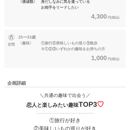
〈価値観〉 身だしなみに気を遣っている
お相手をリードしたい
4,300
円(税込)
25〜33歳
〈趣味〉 ①旅行②美味しいもの巡り③散歩
女性
※①②③いずれかの趣味をお持ちの方
1,000
円(税込)
企画詳細
＼共通の趣味で出会う／
TOP3
♡
恋人と楽しみたい趣味
①旅行が好き
②美味しいもの巡りが好き