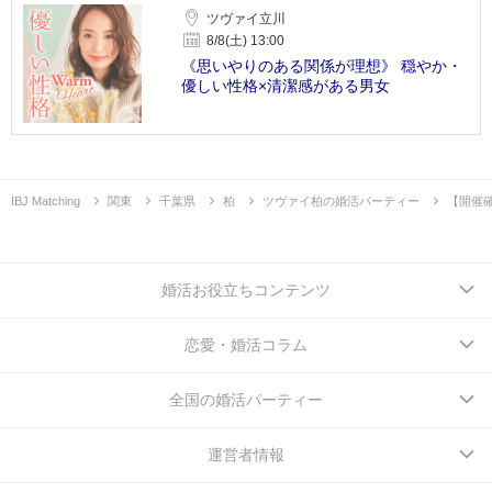
ツヴァイ立川
8/8(土) 13:00
《思いやりのある関係が理想》 穏やか・
優しい性格×清潔感がある男女
IBJ Matching
関東
千葉県
柏
ツヴァイ柏の婚活パーティー
【開催
婚活お役立ちコンテンツ
恋愛・婚活コラム
全国の婚活パーティー
運営者情報