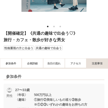
1
2
3
【開催確定】《共通の趣味で出会う♡》
旅行・カフェ・散歩が好きな男女
性格重視の方と出会う
共通の趣味で出会う
参加条件
企画詳細
当日の流れ
アクセス
注意事項
参加条件
27〜33歳
〈年収〉 500万円以上
男性
〈趣味〉 ①旅行②美味しいもの巡り③散歩
※①②③いずれかの趣味をお持ちの方