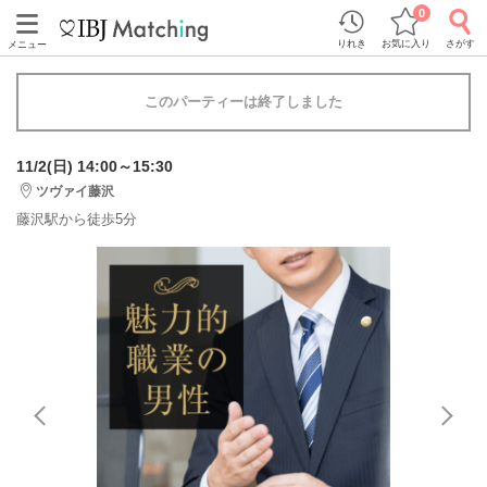
0
りれき
お気に入り
さがす
メニュー
このパーティーは終了しました
11/2(日) 14:00～15:30
ツヴァイ藤沢
藤沢駅から徒歩5分