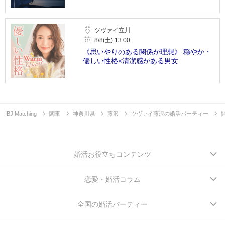
ツヴァイ立川
8/8(土) 13:00
《思いやりのある関係が理想》 穏やか・
優しい性格×清潔感がある男女
IBJ Matching
関東
神奈川県
藤沢
ツヴァイ藤沢の婚活パーティー
婚活お役立ちコンテンツ
恋愛・婚活コラム
全国の婚活パーティー