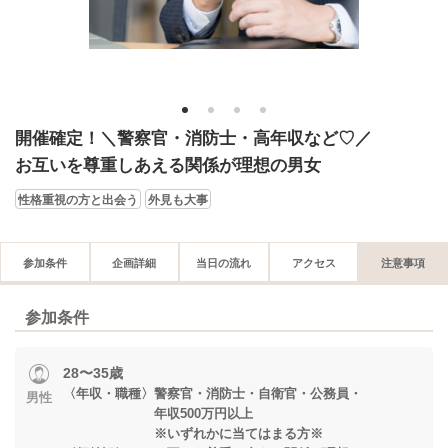
1
2
3
4
開催確定！＼警察官・消防士・高年収など♡／
お互いを尊重しあえる関係が理想の男女
性格重視の方と出会う
外見も大事
参加条件
企画詳細
当日の流れ
アクセス
注意事項
参加条件
28〜35歳
〈年収・職種〉警察官・消防士・自衛官・公務員・
男性
年収500万円以上
※いずれかに当てはまる方※