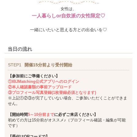
:+* ﾟ ゜ﾟ *+:｡.｡:+* ﾟ ゜ﾟ *+:｡.｡.｡:+*ﾟ ゜ﾟ *+:｡.｡
女性は、
一人暮らしor自炊派の女性限定♡
一緒にいたいと思える方との出会いを♡
当日の流れ
STEP1
開催15分前より受付開始
【参加前にご準備ください】
①IBJMatching公式アプリへのログイン
②本人確認書類の事前アップロード
③プロフィール写真登録(1枚登録必須となります)
※上記①②③が完了していない場合、ご参加いただくことができま
せん。
【開始時間
5～10分前まで
に必ずご来店ください】
初めての方は15分前がオススメ♪（プロフィール確認・編集が可能
です）
【受付はQRコードで】