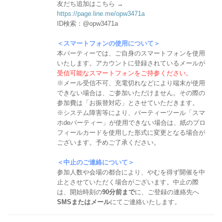
友だち追加はこちら →
https://page.line.me/opw3471a
ID検索：@opw3471a
＜スマートフォンの使用について＞
本パーティーでは、ご自身のスマートフォンを使用
いたします。アカウントに登録されているメールが
受信可能なスマートフォンをご持参ください。
※メール受信不可、充電切れなどにより端末が使用
できない場合は、ご参加いただけません。その際の
参加費は「お振替対応」とさせていただきます。
※システム障害等により、パーティーツール「スマ
ホdeパーティー」が使用できない場合は、紙のプロ
フィールカードを使用した形式に変更となる場合が
ございます。予めご了承ください。
＜中止のご連絡について＞
参加人数や会場の都合により、やむを得ず開催を中
止とさせていただく場合がございます。中止の際
は、開始時刻の
90分前まで
に、ご登録の連絡先へ
SMSまたはメール
にてご連絡いたします。