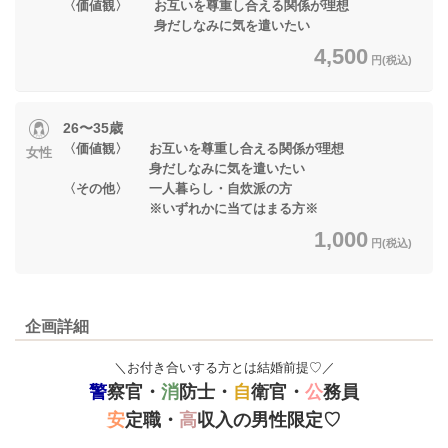
〈価値観〉 お互いを尊重し合える関係が理想
身だしなみに気を遣いたい
4,500
円(税込)
26〜35歳
〈価値観〉 お互いを尊重し合える関係が理想
女性
身だしなみに気を遣いたい
〈その他〉 一人暮らし・自炊派の方
※いずれかに当てはまる方※
1,000
円(税込)
企画詳細
＼お付き合いする方とは結婚前提♡／
警
察官・
消
防士・
自
衛官・
公
務員
安
定職・
高
収入の男性限定♡