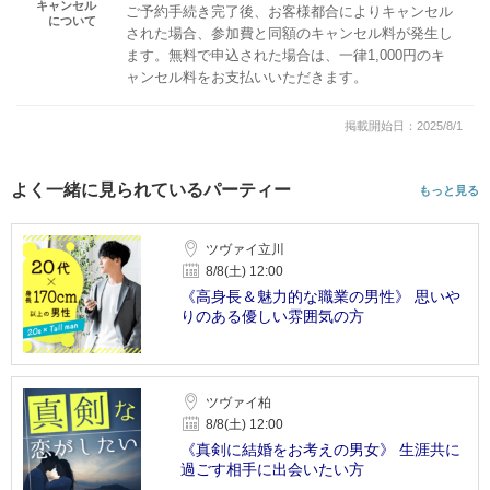
キャンセル
ご予約手続き完了後、お客様都合によりキャンセル
について
された場合、参加費と同額のキャンセル料が発生し
ます。無料で申込された場合は、一律1,000円のキ
ャンセル料をお支払いいただきます。
掲載開始日：2025/8/1
よく一緒に見られているパーティー
もっと見る
ツヴァイ立川
8/8(土) 12:00
《高身長＆魅力的な職業の男性》 思いや
りのある優しい雰囲気の方
ツヴァイ柏
8/8(土) 12:00
《真剣に結婚をお考えの男女》 生涯共に
過ごす相手に出会いたい方