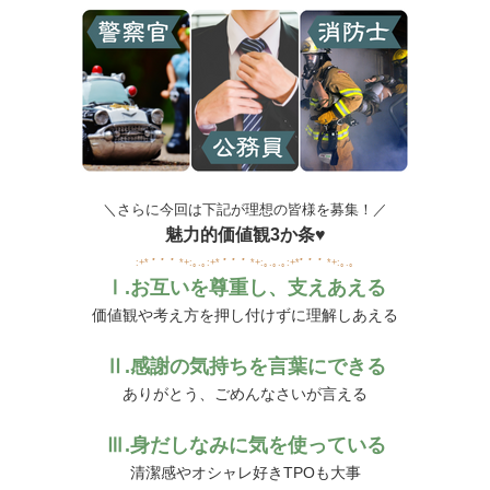
＼さらに今回は下記が理想の皆様を募集！／
魅力的価値観3か条♥
:+* ﾟ ゜ﾟ *+:｡.｡:+* ﾟ ゜ﾟ *+:｡.｡.｡:+*ﾟ ゜ﾟ *+:｡.｡
Ⅰ.お互いを尊重し、支えあえる
価値観や考え方を押し付けずに理解しあえる
Ⅱ.感謝の気持ちを言葉にできる
ありがとう、ごめんなさいが言える
Ⅲ.身だしなみに気を使っている
清潔感やオシャレ好きTPOも大事