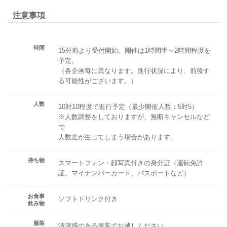
注意事項
時間
15分前より受付開始。開催は1時間半～2時間程度を
予定。
（各企画毎に異なります。進行状況により、前後す
る可能性がございます。）
人数
10対10程度で進行予定（最少開催人数：5対5）
※人数調整をしておりますが、無断キャンセルなど
で
人数差が生じてしまう場合があります。
持ち物
スマートフォン・顔写真付きの身分証（運転免許
証、マイナンバーカード、パスポートなど）
お食事
ソフトドリンク付き
飲み物
服装
清潔感のある服装でお越しください。