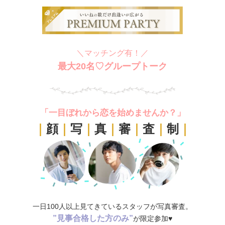
＼マッチング有！／
最大20名♡グループトーク
「一目ぼれから恋を始めませんか？」
｜
顔
｜
写
｜
真
｜
審
｜
査
｜
制
｜
一日100人以上見てきているスタッフが写真審査。
”見事合格した方のみ”
が限定参加♥