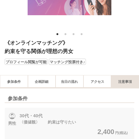
1
2
3
4
《オンラインマッチング》
約束を守る関係が理想の男女
プロフィール閲覧が可能
マッチング投票付き♪
参加条件
企画詳細
当日の流れ
アクセス
注意事項
参加条件
30代・40代
〈価値観〉 約束は守りたい
男性
2,400
円(税込)