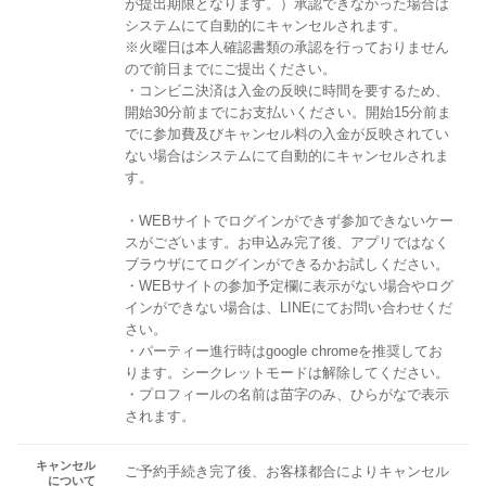
が提出期限となります。）承認できなかった場合は
システムにて自動的にキャンセルされます。
※火曜日は本人確認書類の承認を行っておりません
ので前日までにご提出ください。
・コンビニ決済は入金の反映に時間を要するため、
開始30分前までにお支払いください。開始15分前ま
でに参加費及びキャンセル料の入金が反映されてい
ない場合はシステムにて自動的にキャンセルされま
す。
・WEBサイトでログインができず参加できないケー
スがございます。お申込み完了後、アプリではなく
ブラウザにてログインができるかお試しください。
・WEBサイトの参加予定欄に表示がない場合やログ
インができない場合は、LINEにてお問い合わせくだ
さい。
・パーティー進行時はgoogle chromeを推奨してお
ります。シークレットモードは解除してください。
・プロフィールの名前は苗字のみ、ひらがなで表示
されます。
キャンセル
ご予約手続き完了後、お客様都合によりキャンセル
について