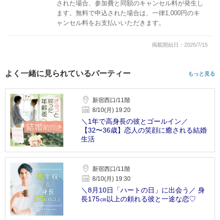
された場合、参加費と同額のキャンセル料が発生し
ます。無料で申込された場合は、一律1,000円のキ
ャンセル料をお支払いいただきます。
掲載開始日：2025/7/15
よく一緒に見られているパーティー
もっと見る
新宿西口/11階
8/10(月) 19:20
＼1年で高身長の彼とゴールイン／
【32〜36歳】恋人の笑顔に癒される結婚
生活
新宿西口/11階
8/10(月) 19:30
＼8月10日「ハートの日」に出会う／ 身
長175㎝以上の頼れる彼と一途な恋♡