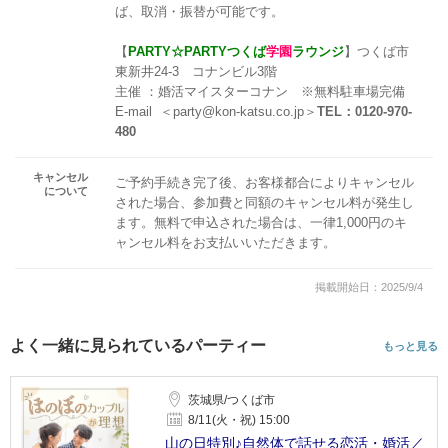
ば、取消・振替が可能です。
【
PARTY☆PARTYつくば
学園
ラウンジ
】つくば市
東新井24-3 コナンビル3階
主催 ：婚活マイスターコナン ※無料駐車場完備
E-mail ＜party@kon-katsu.co.jp＞
TEL：0120-970-
480
キャンセル
ご予約手続き完了後、お客様都合によりキャンセル
について
された場合、参加費と同額のキャンセル料が発生し
ます。無料で申込された場合は、一律1,000円のキ
ャンセル料をお支払いいただきます。
掲載開始日：2025/9/4
よく一緒に見られているパーティー
もっと見る
茨城県/つくば市
8/11(火・祝) 15:00
山の日特別♪自然体で話せる恋活・婚活／