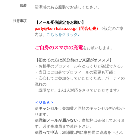
服装
清潔感のある服装でお越しください。
注意事項
【メール受信設定をお願い】
party@kon-katsu.co.jp（問合せ先）
⇒設定のご案
内は、
こちらをクリック♪
ご自身のスマホの充電
をお願いします。
【初めての方は20分前のご来店がオススメ】
・お相手のプロフィールをゆっくりと確認できる♪
・当日にご自身でプロフィールの変更も可能！
・安心してご参加をしていただくため、パーティの
流れの
説明など、1人1人対応をさせていただきます♪
＜Ｑ＆Ａ＞
※
キャンセル
：参加費と同額のキャンセル料が掛か
ります。
※
詳細メールが届かない
：参加枠は確保しておりま
す。必ず事務局まで連絡下さい。
※
誤って申込
：2時間以内に事務局に連絡を下され