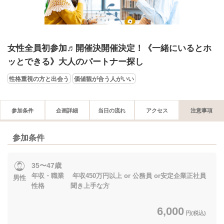
女性全員初参加♬開催決開催決定！《一緒にいるとホ
ッとできる》大人のパートナー探し
性格重視の方と出会う
価値観が合う人がいい
参加条件
企画詳細
当日の流れ
アクセス
注意事項
参加条件
35〜47歳
年収・職業 年収450万円以上 or 公務員 or安定企業正社員
男性
性格 聞き上手な方
6,000
円(税込)