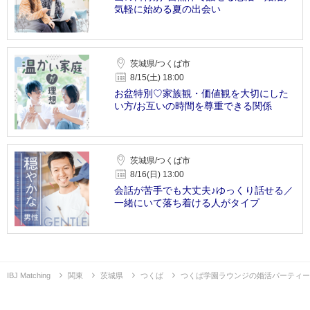
気軽に始める夏の出会い
茨城県/つくば市
8/15(土) 18:00
お盆特別♡家族観・価値観を大切にした
い方/お互いの時間を尊重できる関係
茨城県/つくば市
8/16(日) 13:00
会話が苦手でも大丈夫♪ゆっくり話せる／
一緒にいて落ち着ける人がタイプ
IBJ Matching
関東
茨城県
つくば
つくば学園ラウンジの婚活パーティー