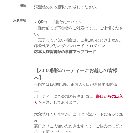
服装
清潔感のある服装でお越しください。
注意事項
＜QRコード受付について＞
・受付前に以下①②をご対応のうえ、ご来場くださ
い。
完了していない場合は、ご参加いただけません。
①公式アプリのダウンロード ・ログイン
②本人確認書類の事前アップロード
【20:00開催パーティーにお越しの皆様
へ】
当館では19:30以降、正面入り口が閉鎖する関係
上、
パーティーにご参加の皆さまには、
裏口からの出入
り
をお願いしております。
大変恐れ入りますが、当日は下記ルートに沿って進
み、
裏口よりご入館いただきますよう、ご協力のほどよ
ろしく願いいたします。