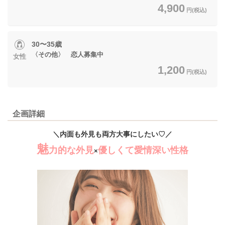
4,900
円(税込)
30〜35歳
〈その他〉 恋人募集中
女性
1,200
円(税込)
企画詳細
＼内面も外見も両方大事にしたい♡／
魅
力的な外見
優しくて愛情深い性格
×