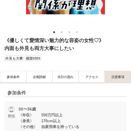
1
2
3
4
《優しくて愛情深い魅力的な容姿の女性♡》
内面も外見も両方大事にしたい
外見も大事
個室8対8
参加条件
企画詳細
当日の流れ
アクセス
注意事項
参加条件
30〜36歳
〈年収〉 550万円以上
男性
〈身長〉 170cm以上
〈その他〉 自家用車を持っている