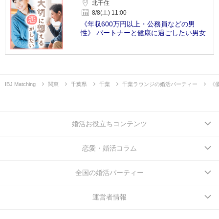
北千住
8/8(土) 11:00
《年収600万円以上・公務員などの男
性》 パートナーと健康に過ごしたい男女
IBJ Matching
関東
千葉県
千葉
千葉ラウンジの婚活パーティー
《
婚活お役立ちコンテンツ
恋愛・婚活コラム
全国の婚活パーティー
運営者情報