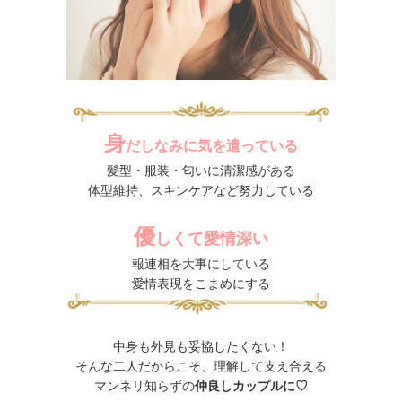
身
だしなみに気を遣っている
髪型・服装・匂いに清潔感がある
体型維持、スキンケアなど努力している
優
しくて愛情深い
報連相を大事にしている
愛情表現をこまめにする
中身も外見も妥協したくない！
そんな二人だからこそ、理解して支え合える
マンネリ知らずの
仲良しカップルに♡