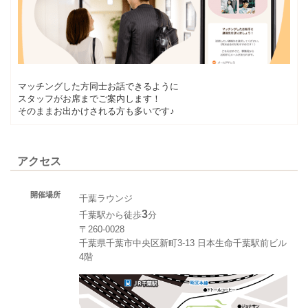
マッチングした方同士お話できるように
スタッフがお席までご案内します！
そのままお出かけされる方も多いです♪
アクセス
開催場所
千葉ラウンジ
3
千葉駅から徒歩
分
〒260-0028
千葉県千葉市中央区新町3-13 日本生命千葉駅前ビル
4階