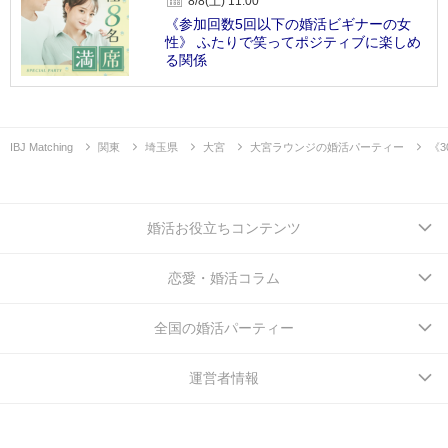
8/8(土) 11:00
《参加回数5回以下の婚活ビギナーの女
性》 ふたりで笑ってポジティブに楽しめ
る関係
IBJ Matching
関東
埼玉県
大宮
大宮ラウンジの婚活パーティー
《
婚活お役立ちコンテンツ
恋愛・婚活コラム
全国の婚活パーティー
運営者情報