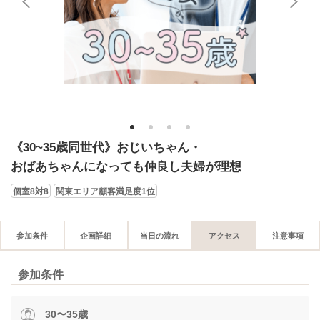
1
2
3
4
《30~35歳同世代》おじいちゃん・
おばあちゃんになっても仲良し夫婦が理想
個室8対8
関東エリア顧客満足度1位
参加条件
企画詳細
当日の流れ
アクセス
注意事項
参加条件
30〜35歳