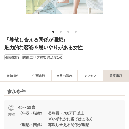
1
2
3
4
『尊敬し合える関係が理想』
魅力的な容姿＆思いやりがある女性
個室8対8
関東エリア顧客満足度1位
参加条件
企画詳細
当日の流れ
アクセス
注意事項
参加条件
45〜59歳
〈年収・職種〉 公務員・700万円以上
男性
※いずれかに当てはまる方
〈理想の関係〉 尊敬し合える関係が理想