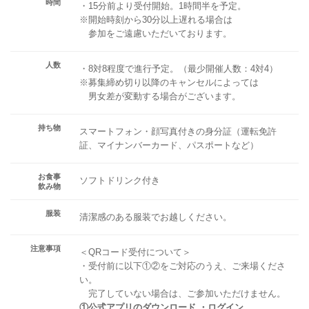
時間
・15分前より受付開始。1時間半を予定。
※開始時刻から30分以上遅れる場合は
参加をご遠慮いただいております。
人数
・8対8程度で進行予定。（最少開催人数：4対4）
※募集締め切り以降のキャンセルによっては
男女差が変動する場合がございます。
持ち物
スマートフォン・顔写真付きの身分証（運転免許
証、マイナンバーカード、パスポートなど）
お食事
ソフトドリンク付き
飲み物
服装
清潔感のある服装でお越しください。
注意事項
＜QRコード受付について＞
・受付前に以下①②をご対応のうえ、ご来場くださ
い。
完了していない場合は、ご参加いただけません。
①公式アプリのダウンロード ・ログイン