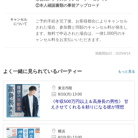
②本人確認書類の事前アップロード
キャンセル
ご予約手続き完了後、お客様都合によりキャンセル
について
された場合、参加費と同額のキャンセル料が発生し
ます。無料で申込された場合は、一律1,000円のキ
ャンセル料をお支払いいただきます。
掲載開始日：2025/8/14
よく一緒に見られているパーティー
もっと見る
東京/5階
8/10(月) 13:00
《年収500万円以上＆高身長の男性》 甘
えさせてくれる＆頼りになる彼が理想
横浜
8/10(月) 13:00