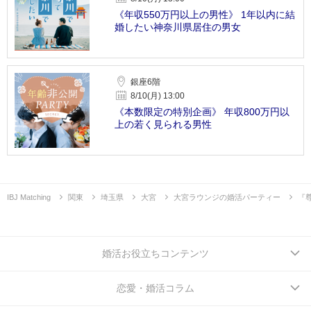
《年収550万円以上の男性》 1年以内に結
婚したい神奈川県居住の男女
銀座6階
8/10(月) 13:00
《本数限定の特別企画》 年収800万円以
上の若く見られる男性
IBJ Matching
関東
埼玉県
大宮
大宮ラウンジの婚活パーティー
『
婚活お役立ちコンテンツ
恋愛・婚活コラム