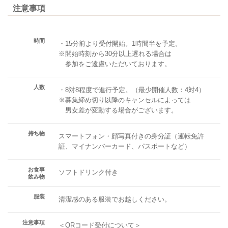
注意事項
時間
・15分前より受付開始。1時間半を予定。
※開始時刻から30分以上遅れる場合は
参加をご遠慮いただいております。
人数
・8対8程度で進行予定。（最少開催人数：4対4）
※募集締め切り以降のキャンセルによっては
男女差が変動する場合がございます。
持ち物
スマートフォン・顔写真付きの身分証（運転免許
証、マイナンバーカード、パスポートなど）
お食事
ソフトドリンク付き
飲み物
服装
清潔感のある服装でお越しください。
注意事項
＜QRコード受付について＞