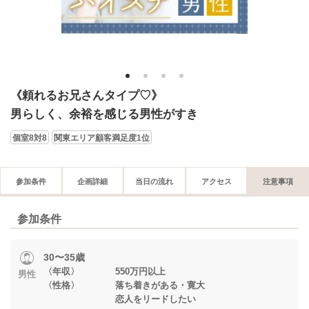
1
2
3
4
《頼れるお兄さんタイプ♡》
男らしく、余裕を感じる男性がすき
個室8対8
関東エリア顧客満足度1位
参加条件
企画詳細
当日の流れ
アクセス
注意事項
参加条件
30〜35歳
〈年収〉 550万円以上
男性
〈性格〉 落ち着きがある・寛大
恋人をリードしたい