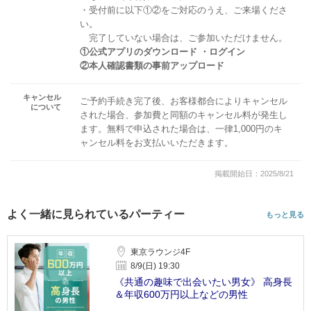
・受付前に以下①②をご対応のうえ、ご来場くださ
い。
完了していない場合は、ご参加いただけません。
①公式アプリのダウンロード ・ログイン
②本人確認書類の事前アップロード
キャンセル
ご予約手続き完了後、お客様都合によりキャンセル
について
された場合、参加費と同額のキャンセル料が発生し
ます。無料で申込された場合は、一律1,000円のキ
ャンセル料をお支払いいただきます。
掲載開始日：2025/8/21
よく一緒に見られているパーティー
もっと見る
東京ラウンジ4F
8/9(日) 19:30
《共通の趣味で出会いたい男女》 高身長
＆年収600万円以上などの男性