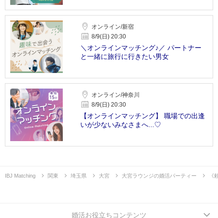
オンライン/新宿
8/9(日) 20:30
＼オンラインマッチング♪／ パートナー
と一緒に旅行に行きたい男女
オンライン/神奈川
8/9(日) 20:30
【オンラインマッチング】 職場での出逢
いが少ないみなさまへ...♡
IBJ Matching
関東
埼玉県
大宮
大宮ラウンジの婚活パーティー
《
婚活お役立ちコンテンツ