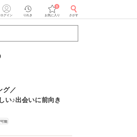
0
ログイン
りれき
お気に入り
さがす
0
ング／
しい♪出会いに前向き
が可能