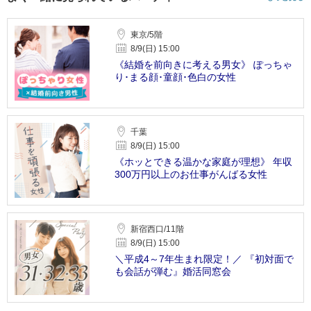
東京/5階
8/9(日) 15:00
《結婚を前向きに考える男女》 ぽっちゃ
り･まる顔･童顔･色白の女性
千葉
8/9(日) 15:00
《ホッとできる温かな家庭が理想》 年収
300万円以上のお仕事がんばる女性
新宿西口/11階
8/9(日) 15:00
＼平成4～7年生まれ限定！／ 『初対面で
も会話が弾む』婚活同窓会