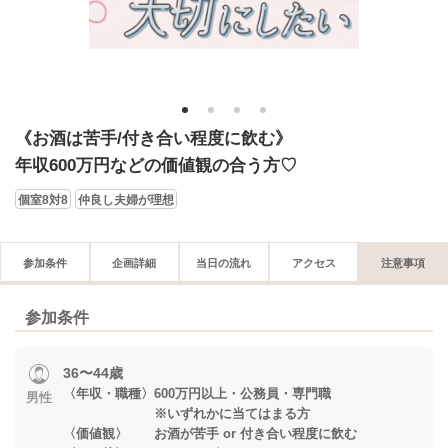
1
2
3
4
《お酒は苦手/付き合い程度に飲む》
年収600万円などの価値観の合う方♡
個室8対8
仲良し夫婦が理想
参加条件
企画詳細
当日の流れ
アクセス
注意事項
参加条件
36〜44歳
〈年収・職種〉600万円以上・公務員・専門職
男性
※いずれかに当てはまる方
〈価値観〉 お酒が苦手 or 付き合い程度に飲む