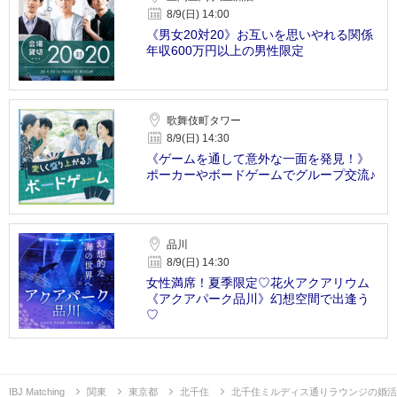
8/9(日) 14:00
《男女20対20》お互いを思いやれる関係
年収600万円以上の男性限定
歌舞伎町タワー
8/9(日) 14:30
《ゲームを通して意外な一面を発見！》
ポーカーやボードゲームでグループ交流♪
品川
8/9(日) 14:30
女性満席！夏季限定♡花火アクアリウム
《アクアパーク品川》幻想空間で出逢う
♡
IBJ Matching
関東
東京都
北千住
北千住ミルディス通りラウンジの婚活