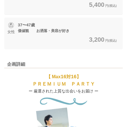
5,400
円(税込)
37〜47歳
価値観 お洒落・美容が好き
女性
3,200
円(税込)
企画詳細
16
16
【 Max
対
】
ＰＲＥＭＩＵＭ ＰＡＲＴＹ
ー 厳選された上質な出会いをお届け ー