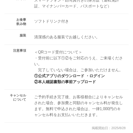
スマートフォン・顔写真付きの身分証（運転免許
証、マイナンバーカード、パスポートなど）
お食事
ソフトドリンク付き
飲み物
服装
清潔感のある服装でお越しください。
注意事項
＜QRコード受付について＞
・受付前に以下①②をご対応のうえ、ご来場くださ
い。
完了していない場合は、ご参加いただけません。
①公式アプリのダウンロード ・ログイン
②本人確認書類の事前アップロード
キャンセル
ご予約手続き完了後、お客様都合によりキャンセル
について
された場合、参加費と同額のキャンセル料が発生し
ます。無料で申込された場合は、一律1,000円のキ
ャンセル料をお支払いいただきます。
掲載開始日：2025/8/28