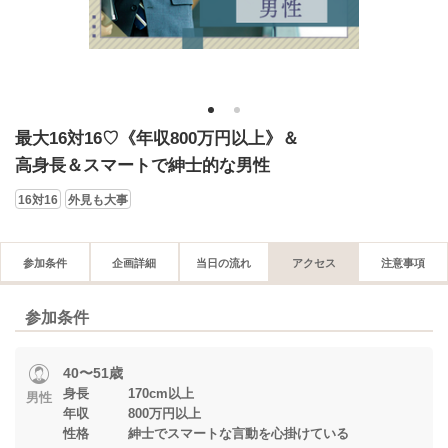
1
2
最大16対16♡《年収800万円以上》＆
高身長＆スマートで紳士的な男性
16対16
外見も大事
参加条件
企画詳細
当日の流れ
アクセス
注意事項
参加条件
40〜51歳
身長 170cm以上
男性
年収 800万円以上
性格 紳士でスマートな言動を心掛けている