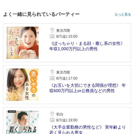
よく一緒に見られているパーティー
もっと見る
東京/5階
8/7(金) 15:00
《ぽっちゃり・まる顔・癒し系の女性》
年収1,000万円以上の男性
東京/5階
8/7(金) 17:00
《お互いを大切にできる関係が理想》 年
収600万円以上or公務員などの男性
初台
8/7(金) 19:00
《大手企業勤務の男性など》 実年齢より
若く見られる男女