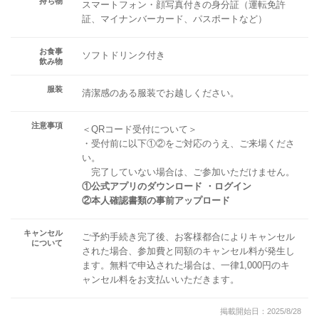
持ち物
スマートフォン・顔写真付きの身分証（運転免許
証、マイナンバーカード、パスポートなど）
お食事
ソフトドリンク付き
飲み物
服装
清潔感のある服装でお越しください。
注意事項
＜QRコード受付について＞
・受付前に以下①②をご対応のうえ、ご来場くださ
い。
完了していない場合は、ご参加いただけません。
①公式アプリのダウンロード ・ログイン
②本人確認書類の事前アップロード
キャンセル
ご予約手続き完了後、お客様都合によりキャンセル
について
された場合、参加費と同額のキャンセル料が発生し
ます。無料で申込された場合は、一律1,000円のキ
ャンセル料をお支払いいただきます。
掲載開始日：2025/8/28