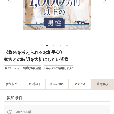
1
2
3
4
《将来を考えられるお相手♡》
家族との時間を大切にしたい皆様
全パーティー別席投票店舗
1年以内に結婚したい
参加条件
企画詳細
当日の流れ
アクセス
注意事項
参加条件
35〜44歳