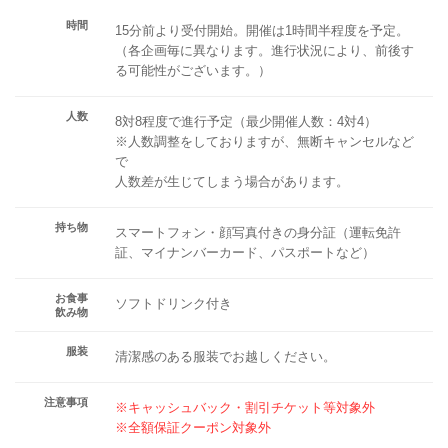
時間
15分前より受付開始。開催は1時間半程度を予定。
（各企画毎に異なります。進行状況により、前後す
る可能性がございます。）
人数
8対8程度で進行予定（最少開催人数：4対4）
※人数調整をしておりますが、無断キャンセルなど
で
人数差が生じてしまう場合があります。
持ち物
スマートフォン・顔写真付きの身分証（運転免許
証、マイナンバーカード、パスポートなど）
お食事
ソフトドリンク付き
飲み物
服装
清潔感のある服装でお越しください。
注意事項
※キャッシュバック・割引チケット等対象外
※全額保証クーポン対象外