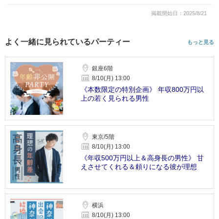
掲載開始日：2025/8/21
よく一緒に見られているパーティー
もっと見る
銀座6階
8/10(月) 13:00
《本数限定の特別企画》 年収800万円以
上の若く見られる男性
東京/5階
8/10(月) 13:00
《年収500万円以上＆高身長の男性》 甘
えさせてくれる＆頼りになる彼が理想
横浜
8/10(月) 13:00