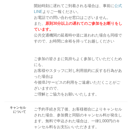
開始時刻に遅れてご到着される場合は、事前に
公式
LINE
よりご一報ください。
お電話での問い合わせ窓口はございません。
また、
原則30分以上の遅れてのご参加をお断りをし
ています。
公共交通機関の延着時や道に迷われた場合も同様で
すので、お時間に余裕を持ってお越しください
ご参加の皆さまに気持ちよく参加していただくため
にも、
お客様やスタッフに対し利用規約に反する行為があ
った場合は
今後IBJサービスの利用をご遠慮いただくことがご
ざいますので、
ご理解とご協力をお願いいたします。
キャンセル
ご予約手続き完了後、お客様都合によりキャンセル
について
された場合、参加費と同額のキャンセル料が発生し
ます。無料で申込された場合は、一律1,000円のキ
ャンセル料をお支払いいただきます。