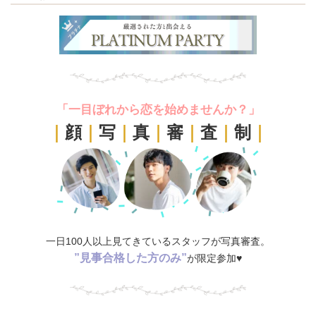
「一目ぼれから恋を始めませんか？」
｜
顔
｜
写
｜
真
｜
審
｜
査
｜
制
｜
一日100人以上見てきているスタッフが写真審査。
”見事合格した方のみ”
が限定参加♥