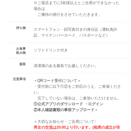
※ご退店までに3名様以上とご合席ができなかった
場合は、
ご優待の発行をさせていただきます。
持ち物
スマートフォン・顔写真付きの身分証（運転免許
証、マイナンバーカード、パスポートなど）
お食事
ソフトドリンク付き
飲み物
服装
清潔感のある服装でお越しください。
注意事項
＜QRコード受付について＞
・受付前に以下①②をご対応のうえ、ご来場くださ
い。
完了していない場合は、ご参加いただけません。
①公式アプリのダウンロード ・ログイン
②本人確認書類の事前アップロード
＞
＜
大切なお知らせ・ご合席について〉
男女の交流は20:00より行います。(相席の成立が非