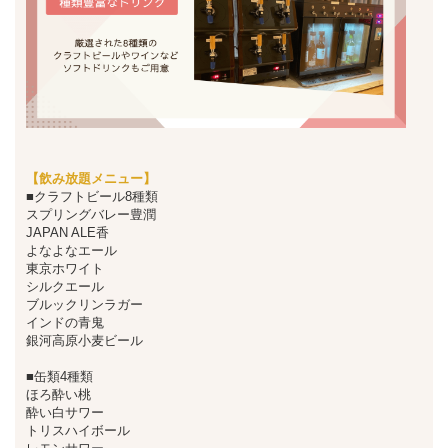
【飲み放題メニュー】
■クラフトビール8種類
スプリングバレー豊潤
JAPAN ALE香
よなよなエール
東京ホワイト
シルクエール
ブルックリンラガー
インドの青鬼
銀河高原小麦ビール
■缶類4種類
ほろ酔い桃
酔い白サワー
トリスハイボール