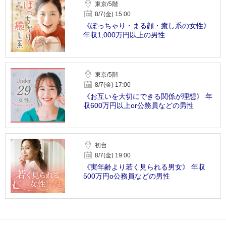
東京/5階
8/7(金) 15:00
《ぽっちゃり・まる顔・癒し系の女性》
年収1,000万円以上の男性
東京/5階
8/7(金) 17:00
《お互いを大切にできる関係が理想》 年
収600万円以上or公務員などの男性
初台
8/7(金) 19:00
《実年齢より若く見られる男女》 年収
500万円o公務員などの男性