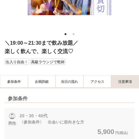
1
2
＼19:00～21:30まで飲み放題／
楽しく飲んで、楽しく交流♡
出入り自由！
高級ラウンジで乾杯
参加条件
企画詳細
当日の流れ
アクセス
注意事項
参加条件
20・30・40代
〈参加条件〉 出会いに前向きな方
男性
5,900
円(税込)