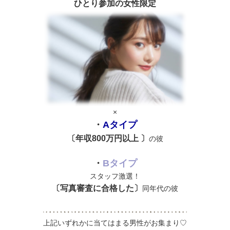
ひとり参加の女性限定
×
・
Aタイプ
〔年収800万円以上 〕
の彼
・
Bタイプ
スタッフ激選！
〔写真審査に
合格
した〕
同年代の彼
上記いずれかに当てはまる男性がお集まり♡