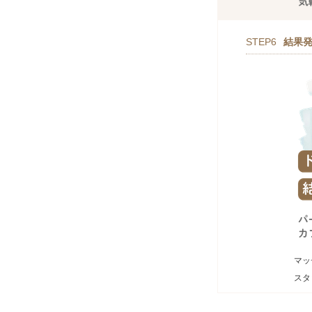
STEP6
結果
マッ
スタ