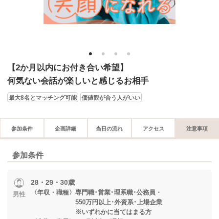
1
2
3
4
【2か月以内にお付き合い希望】
何気ない会話が楽しいと感じるお相手
最大8名とマッチング可能
価値観が合う人がいい
参加条件
企画詳細
当日の流れ
アクセス
注意事項
参加条件
28・29・30歳
〈年収・職種〉専門職･営業･理系職･公務員・
男性
550万円以上･外資系･上場企業
※いずれかに当てはまる方