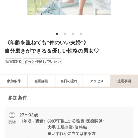
1
2
3
4
《年齢を重ねても”仲のいい夫婦”》
自分磨きができる＆優しい性格の男女♡
個室8対8
ずっと仲良しでいたい
参加条件
企画詳細
当日の流れ
アクセス
注意事項
参加条件
27〜33歳
〈年収・職種〉600万円以上･公務員･医療関係･
男性
大手/上場企業･資格職
※いずれかに当てはまる方