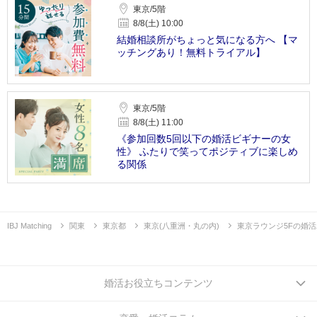
東京/5階
8/8(土) 10:00
結婚相談所がちょっと気になる方へ 【マ
ッチングあり！無料トライアル】
東京/5階
8/8(土) 11:00
《参加回数5回以下の婚活ビギナーの女
性》 ふたりで笑ってポジティブに楽しめ
る関係
IBJ Matching
関東
東京都
東京(八重洲・丸の内)
東京ラウンジ5Fの婚
婚活お役立ちコンテンツ