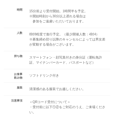
時間
15分前より受付開始。1時間半を予定。
※開始時刻から30分以上遅れる場合は
参加をご遠慮いただいております。
人数
8対8程度で進行予定。（最少開催人数：4対4）
※募集締め切り以降のキャンセルによっては男女差
が変動する場合がございます。
持ち物
スマートフォン・顔写真付きの身分証（運転免許
証、マイナンバーカード、パスポートなど）
お食事
ソフトドリンク付き
飲み物
服装
清潔感のある服装でお越しください。
注意事項
＜QRコード受付について＞
・受付前に以下①②をご対応のうえ、ご来場くださ
い。