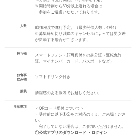
※開始時刻から30分以上遅れる場合は
参加をご遠慮いただいております。
人数
8対8程度で進行予定。（最少開催人数：4対4）
※募集締め切り以降のキャンセルによっては男女差
が変動する場合がございます。
持ち物
スマートフォン・顔写真付きの身分証（運転免許
証、マイナンバーカード、パスポートなど）
お食事
ソフトドリンク付き
飲み物
服装
清潔感のある服装でお越しください。
注意事項
＜QRコード受付について＞
・受付前に以下①②をご対応のうえ、ご来場くださ
い。
完了していない場合は、ご参加いただけません。
①公式アプリのダウンロード ・ログイン