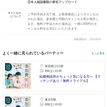
②本人確認書類の事前アップロード
キャンセル
ご予約手続き完了後、お客様都合によりキャンセル
について
された場合、参加費と同額のキャンセル料が発生し
ます。無料で申込された場合は、一律1,000円のキ
ャンセル料をお支払いいただきます。
掲載開始日：2025/8/29
よく一緒に見られているパーティー
もっと見る
新宿西口/11階
8/8(土) 10:00
結婚相談所がちょっと気になる方へ 【マ
ッチングあり！無料トライアル】
東京/5階
8/8(土) 10:00