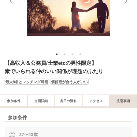
1
2
3
4
【高収入＆公務員/士業etcの男性限定】
素でいられる仲のいい関係が理想のふたり
最大8名とマッチング可能
価値観が合う人がいい
参加条件
企画詳細
当日の流れ
アクセス
注意事項
参加条件
37〜43歳