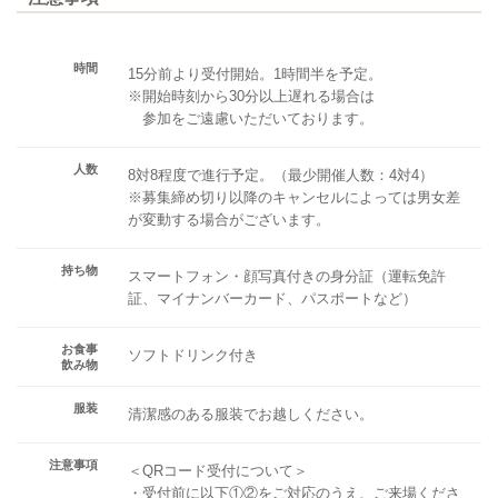
時間
15分前より受付開始。1時間半を予定。
※開始時刻から30分以上遅れる場合は
参加をご遠慮いただいております。
人数
8対8程度で進行予定。（最少開催人数：4対4）
※募集締め切り以降のキャンセルによっては男女差
が変動する場合がございます。
持ち物
スマートフォン・顔写真付きの身分証（運転免許
証、マイナンバーカード、パスポートなど）
お食事
ソフトドリンク付き
飲み物
服装
清潔感のある服装でお越しください。
注意事項
＜QRコード受付について＞
・受付前に以下①②をご対応のうえ、ご来場くださ