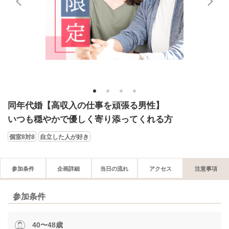
1
2
3
4
同年代婚【高収入の仕事を頑張る男性】
いつも穏やかで優しく寄り添ってくれる方
個室8対8
自立した人が好き
参加条件
企画詳細
当日の流れ
アクセス
注意事項
参加条件
40〜48歳