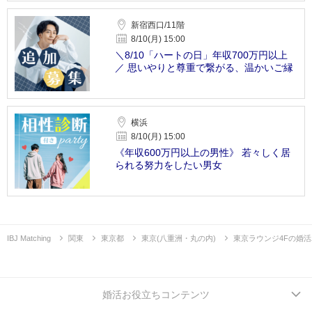
新宿西口/11階
8/10(月) 15:00
＼8/10「ハートの日」年収700万円以上
／ 思いやりと尊重で繋がる、温かいご縁
横浜
8/10(月) 15:00
《年収600万円以上の男性》 若々しく居
られる努力をしたい男女
IBJ Matching
関東
東京都
東京(八重洲・丸の内)
東京ラウンジ4Fの婚
婚活お役立ちコンテンツ