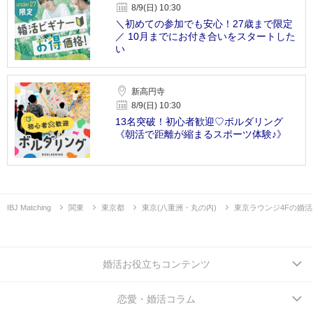
8/9(日) 10:30
＼初めての参加でも安心！27歳まで限定
／ 10月までにお付き合いをスタートした
い
新高円寺
8/9(日) 10:30
13名突破！初心者歓迎♡ボルダリング
《朝活で距離が縮まるスポーツ体験♪》
IBJ Matching
関東
東京都
東京(八重洲・丸の内)
東京ラウンジ4Fの婚
婚活お役立ちコンテンツ
恋愛・婚活コラム