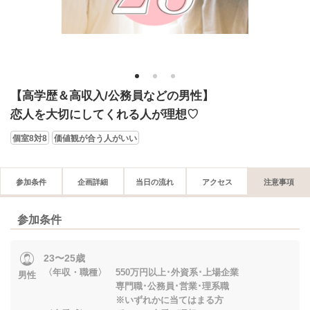
1
2
3
【高学歴＆高収入/公務員などの男性】
恋人を大切にしてくれる人が理想♡
個室8対8
価値観が合う人がいい
参加条件
企画詳細
当日の流れ
アクセス
注意事項
参加条件
23〜25歳
〈年収・職種〉 550万円以上･外資系･上場企業
男性
専門職･公務員･営業･理系職
※いずれかに当てはまる方