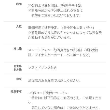
時間
15分前より受付開始。1時間半を予定。
※開始時刻から30分以上遅れる場合は
参加をご遠慮いただいております。
人数
8対8程度で進行予定。（最少開催人数：4対4）
※募集締め切り以降のキャンセルによっては男女差
が変動する場合がございます。
持ち物
スマートフォン・顔写真付きの身分証（運転免許
証、マイナンバーカード、パスポートなど）
お食事
ソフトドリンク付き
飲み物
服装
清潔感のある服装でお越しください。
注意事項
＜QRコード受付について＞
・受付前に以下①②をご対応のうえ、ご来場くださ
い。
完了していない場合は、ご参加いただけません。