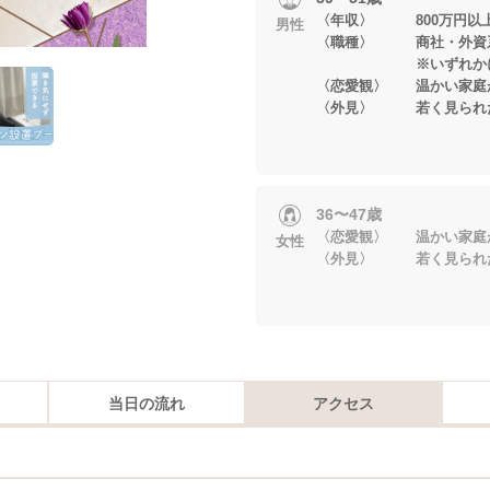
〈年収〉 800万円以
男性
〈職種〉 商社・外資系
※いずれかに当
〈恋愛観〉 温かい家庭
〈外見〉 若く見られ
36〜47歳
〈恋愛観〉 温かい家庭
女性
〈外見〉 若く見られ
当日の流れ
アクセス