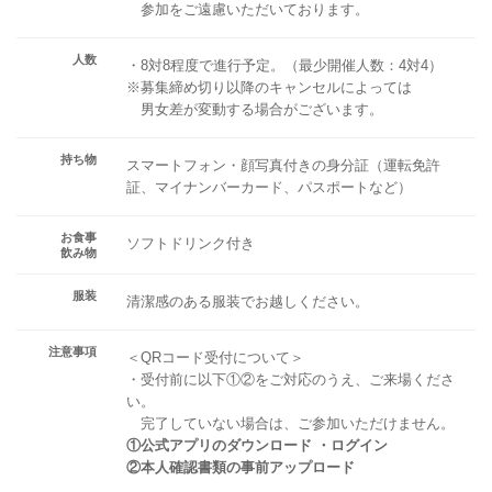
参加をご遠慮いただいております。
人数
・8対8程度で進行予定。（最少開催人数：4対4）
※募集締め切り以降のキャンセルによっては
男女差が変動する場合がございます。
持ち物
スマートフォン・顔写真付きの身分証（運転免許
証、マイナンバーカード、パスポートなど）
お食事
ソフトドリンク付き
飲み物
服装
清潔感のある服装でお越しください。
注意事項
＜QRコード受付について＞
・受付前に以下①②をご対応のうえ、ご来場くださ
い。
完了していない場合は、ご参加いただけません。
①公式アプリのダウンロード ・ログイン
②本人確認書類の事前アップロード