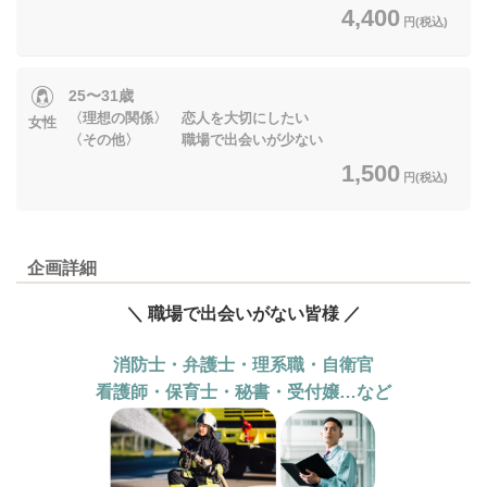
4,400
円(税込)
25〜31歳
〈理想の関係〉 恋人を大切にしたい
女性
〈その他〉 職場で出会いが少ない
1,500
円(税込)
企画詳細
＼ 職場で出会いがない皆様 ／
消防士・弁護士・理系職・自衛官
看護師・保育士・秘書・受付嬢…など