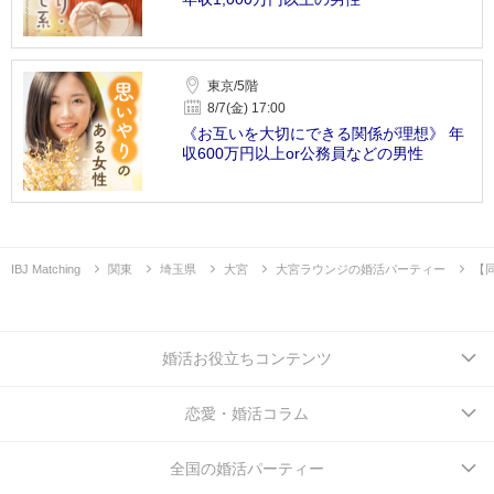
東京/5階
8/7(金) 17:00
《お互いを大切にできる関係が理想》 年
収600万円以上or公務員などの男性
IBJ Matching
関東
埼玉県
大宮
大宮ラウンジの婚活パーティー
【
婚活お役立ちコンテンツ
恋愛・婚活コラム
全国の婚活パーティー