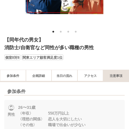
1
2
3
4
【同年代の男女】
消防士/自衛官など同性が多い職種の男性
個室8対8
関東エリア顧客満足度1位
参加条件
企画詳細
当日の流れ
アクセス
注意事項
参加条件
26〜31歳
〈年収〉 550万円以上
男性
〈理想の関係〉 恋人を大切にしたい
〈その他〉 職場で出会いが少ない