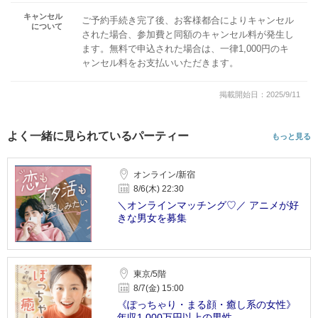
キャンセル
ご予約手続き完了後、お客様都合によりキャンセル
について
された場合、参加費と同額のキャンセル料が発生し
ます。無料で申込された場合は、一律1,000円のキ
ャンセル料をお支払いいただきます。
掲載開始日：2025/9/11
よく一緒に見られているパーティー
もっと見る
オンライン/新宿
8/6(木) 22:30
＼オンラインマッチング♡／ アニメが好
きな男女を募集
東京/5階
8/7(金) 15:00
《ぽっちゃり・まる顔・癒し系の女性》
年収1,000万円以上の男性