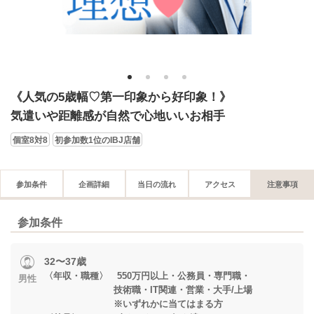
1
2
3
4
《人気の5歳幅♡第一印象から好印象！》
気遣いや距離感が自然で心地いいお相手
個室8対8
初参加数1位のIBJ店舗
参加条件
企画詳細
当日の流れ
アクセス
注意事項
参加条件
32〜37歳
〈年収・職種〉 550万円以上・公務員・専門職・
男性
技術職・IT関連・営業・大手/上場
※いずれかに当てはまる方