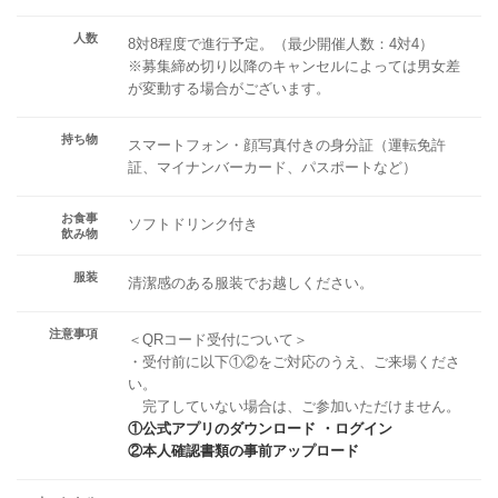
人数
8対8程度で進行予定。（最少開催人数：4対4）
※募集締め切り以降のキャンセルによっては男女差
が変動する場合がございます。
持ち物
スマートフォン・顔写真付きの身分証（運転免許
証、マイナンバーカード、パスポートなど）
お食事
ソフトドリンク付き
飲み物
服装
清潔感のある服装でお越しください。
注意事項
＜QRコード受付について＞
・受付前に以下①②をご対応のうえ、ご来場くださ
い。
完了していない場合は、ご参加いただけません。
①公式アプリのダウンロード ・ログイン
②本人確認書類の事前アップロード