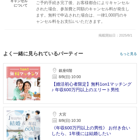
キャンセル
ご予約手続き完了後、お客様都合によりキャンセル
について
された場合、参加費と同額のキャンセル料が発生し
ます。無料で申込された場合は、一律1,000円のキ
ャンセル料をお支払いいただきます。
掲載開始日：2025/8/1
よく一緒に見られているパーティー
もっと見る
銀座6階
8/9(日) 10:00
【婚活初心者限定】無料1on1マッチング
♪ 年収600万円以上のエリート男性
大宮
8/9(日) 10:30
《年収600万円以上の男性》 お付き合い
したら、1年後には結婚したい