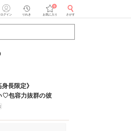
0
ログイン
りれき
お気に入り
さがす
0
高身長限定》
い♡包容力抜群の彼
店