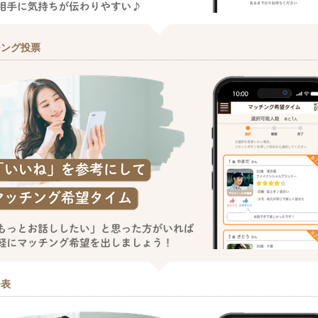
チング投票
発表