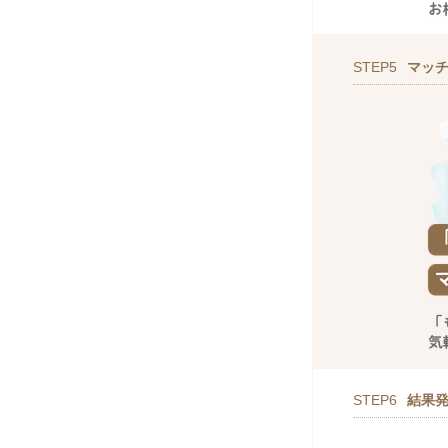
STEP5
マッ
STEP6
結果