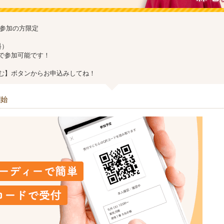
g 初参加の方限定
料）
で参加可能です！
む】ボタンからお申込みしてね！
開始