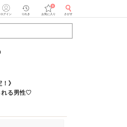
0
ログイン
りれき
お気に入り
さがす
0
定！》
られる男性♡