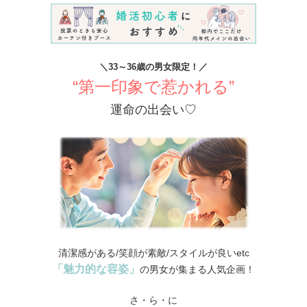
＼33～36歳の男女限定！／
“第一印象で惹かれる”
運命の出会い♡
清潔感がある/笑顔が素敵/スタイルが良いetc
「魅力的な容姿」
の男女が集まる人気企画！
さ・ら・に