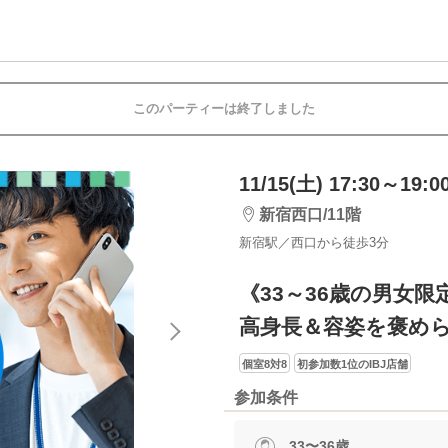
このパーティーは終了しました
11/15(土) 17:30～19:0
新宿西口/11階
新宿駅／西口から徒歩3分
《33～36歳の男女限
高身長＆容姿を褒め
個室8対8
初参加数1位のIBJ店舗
参加条件
33〜36歳